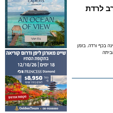
של MV Hondius מסרב לרדת
וסירוב גורף לעגינה בכף ורדה. בזמן
ה