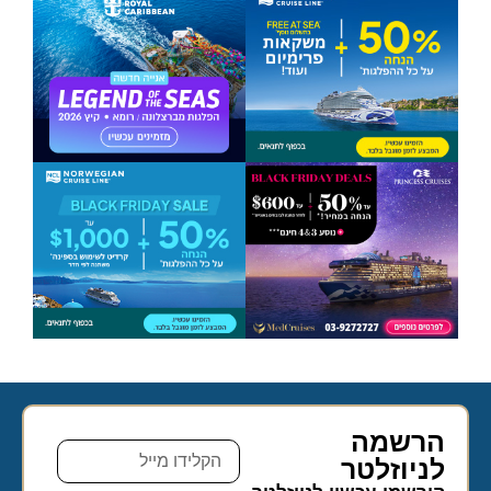
הרשמה
לניוזלטר​