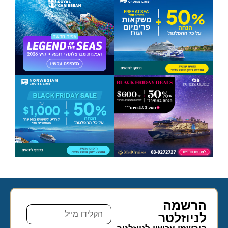
הרשמה
לניוזלטר​