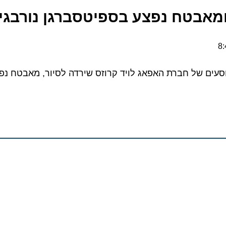
אבטח נפצע בספיטסברגן נורבגיה
ם של חברת האפאג לויד קרוזס שירדה לסיור, מאבטח נפצע וו