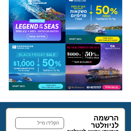
הרשמה
לניוזלטר​