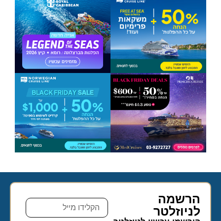
הרשמה
לניוזלטר​