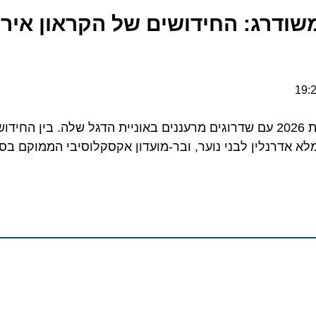
רג: החידושים של הקראון איריס 
“מנו ספנות” השיקה את עונת 2026 עם שדרוגים מרעננים באוניית הדגל שלה. בין החי
רנלין לבני נוער, ובר-מועדון אקסקלוסיבי הממוקם בסיפון ה