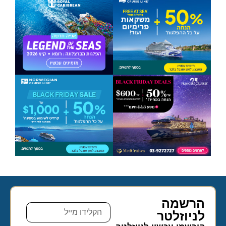
הרשמה
לניוזלטר​