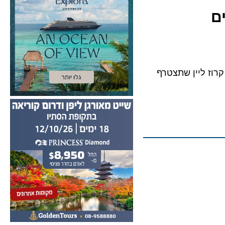
Breakaway-Plus של נורוויג’ן קרוז ליין שתצטרף