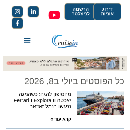
דירוג
הרשמה
אוניות
לניוזלטר
כל הפוסטים ביולי ב8, 2026
מהסיפון להגה: כשהמגה
יאכטה Explora II ו-Ferrari
נפגשו בנמל זאדאר
קרא עוד »