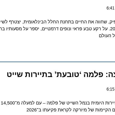
שחווה את החיים בתחנת החלל הבינלאומית, יצטרף לשייט הי
Queen Elizabe ביולי 2026. על רקע טבע פראי ונופים דרמטיים, יספר על מסעותיו ב
ולם
פלמה ‘טובעת’ בתיירות שייט
חריגה דרמטית ממכסת הת
ות של מיורקה לקראת פקיעתו ב־2026