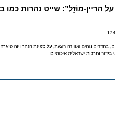
יין-מוֹזֵל”: שייט נהרות כמו בגְּלוּ
חדרים נוחים ואווירה רוגעת, על ספינת הנהר ויוה טיארה, לצ
ור ותרבות ישראלית איכותיים