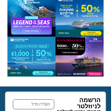
הרשמה
לניוזלטר​