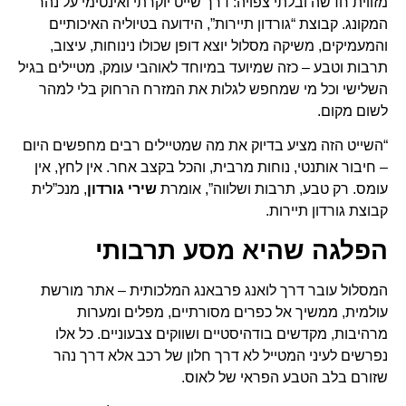
מזווית חדשה ובלתי צפויה: דרך שייט יוקרתי ואינטימי על נהר
המקונג. קבוצת “גורדון תיירות”, הידועה בטיוליה האיכותיים
והמעמיקים, משיקה מסלול יוצא דופן שכולו נינוחות, עיצוב,
תרבות וטבע – כזה שמיועד במיוחד לאוהבי עומק, מטיילים בגיל
השלישי וכל מי שמחפש לגלות את המזרח הרחוק בלי למהר
לשום מקום.
“השייט הזה מציע בדיוק את מה שמטיילים רבים מחפשים היום
– חיבור אותנטי, נוחות מרבית, והכל בקצב אחר. אין לחץ, אין
עומס. רק טבע, תרבות ושלווה”, אומרת
שירי גורדון
, מנכ”לית
קבוצת גורדון תיירות.
הפלגה שהיא מסע תרבותי
המסלול עובר דרך לואנג פרבאנג המלכותית – אתר מורשת
עולמית, ממשיך אל כפרים מסורתיים, מפלים ומערות
מרהיבות, מקדשים בודהיסטיים ושווקים צבעוניים. כל אלו
נפרשים לעיני המטייל לא דרך חלון של רכב אלא דרך נהר
שזורם בלב הטבע הפראי של לאוס.