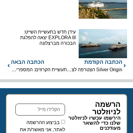
עידן חדש בתעשיית השייט:
EXPLORA III יצאה להפלגת
הבכורה מברצלונה
הכתבה הקודמת
הכתבה הבאה
Silver Origin הצטרפה לצי באופן רשמי
תעשיית הקרוזים: המספרים מאחורי משבר הקורונה
הרשמה
לניוזלטר​
הירשמו עכשיו לניוזלטר
בביצוע ההרשמה
שלנו כדי להשאר
מעודכנים
לאתר, אני מאשר/ת את