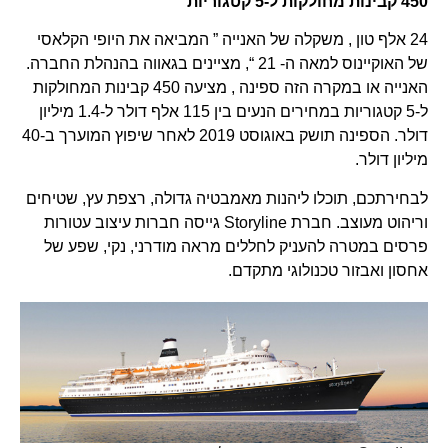
450 קבינות מחולקות ל-5 קטגוריות
24 אלף טון , משקלה של האנייה ” המביאה את היופי הקלאסי
של האוקיינוס למאה ה- 21 “, מציינים בגאווה בהנהלת החברה.
האנייה או במקרה הזה ספינה , מציעה 450 קבינות המחולקות
ל-5 קטגוריות במחירים הנעים בין 115 אלף דולר ל-1.4 מיליון
דולר. הספינה תושק באוגוסט 2019 לאחר שיפוץ המוערך ב-40
מיליון דולר.
לבחירתכם, תוכלו ליהנות מאמבטיה גדולה, רצפת עץ, שטיחים
וריהוט מעוצב. חברת Storyline גייסה חברות עיצוב עטורות
פרסים במטרה להעניק לחללים מראה מודרני, נקי, שפע של
אחסון ואבזור טכנולוגי מתקדם.