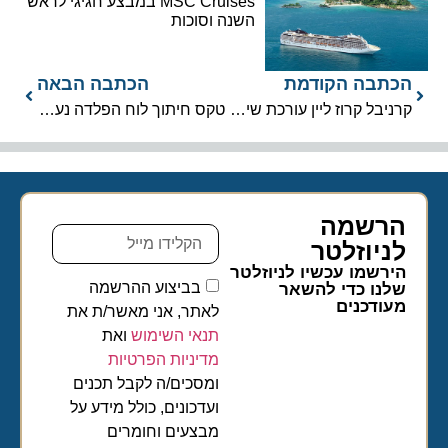
MSC Cruises במבצע חגיגי לראש
השנה וסוכות
הכתבה הקודמת
הכתבה הבאה
קרניבל קרוז ליין עורכת שינויים בצי ובלוחות הזמנים להפלגות עתידיות
טקס חיתוך לוח הפלדה נערך לספינת התגלית השנייה של סיבורן
הרשמה
לניוזלטר​
הירשמו עכשיו לניוזלטר
בביצוע ההרשמה
שלנו כדי להשאר
מעודכנים
לאתר, אני מאשר/ת את
תנאי השימוש
ואת
מדיניות הפרטיות
ומסכים/ה לקבל תכנים
ועדכונים, כולל מידע על
מבצעים וחומרים