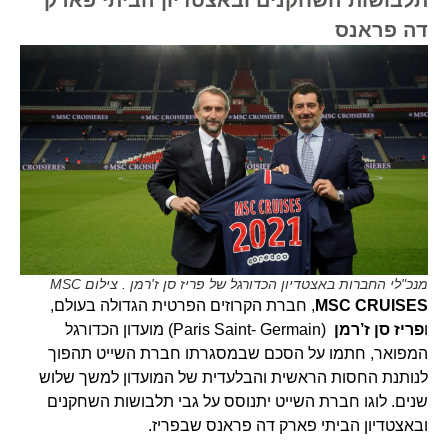
דה פראנס
מנכ"לי החברות באצטדיון הכדורגל של פריז סן ז'רמן . צילום MSC
MSC CRUISES
, חברת הקרוזים הפרטית הגדולה בעולם,
ו
פריז סן ז’רמן
(Paris Saint- Germain) מועדון הכדורגל
המפואר, חתמו על הסכם שבמסגרתו חברת השייט תהפוך
לנותנת החסות הראשית והבלעדית של המועדון למשך שלוש
שנים. לוגו חברת השייט יתנוסס על גבי תלבושות השחקנים
ובאצטדיון הביתי פארק דה פראנס שבפריז.