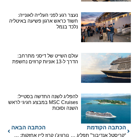
נעצר רגע לפני העלייה לאונייה:
חשוד כראש ארגון פשיעה באיטליה
נלכד בנמל
עולם השייט של דיסני מתרחב:
הדרך ל-13 אוניות קרוזים נחשפת
להפליג לשנה החדשה בסטייל:
MSC Cruises במבצע חגיגי לראש
השנה וסוכות
הכתבה הקודמת
הכתבה הבאה
“קריסטל אנדיבור” תפליג ב-2021 לאזור הארקטי
נורוויג’ן קרוז ליין אחזקות: תמחור והזמנות ברמות שיא