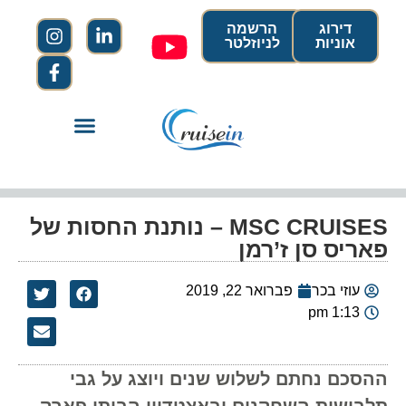
דירוג
הרשמה
אוניות
לניוזלטר
MSC CRUISES – נותנת החסות של
פאריס סן ז’רמן
עוזי בכר
פברואר 22, 2019
1:13 pm
ההסכם נחתם לשלוש שנים ויוצג על גבי
תלבושות השחקנים ובאצטדיון הביתי פארק