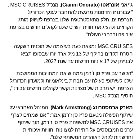
ג’יאני אונראטו
(Gianni Onorato)
, מנכ”ל MSC CRUISES :
” עבורנו זו הזדמנות מרגשת להתחבר לענקי הכדורגל
הצרפתיים, חלק מהאסטרטגיה שלנו בצרפת לשיווק מותג
הקרוזים ולהציג את חווית השייט שלנו לקהלים חדשים בצרפת,
אירופה וברחבי העולם”.
MSC CRUISES נמצאת כעת בעיצומה של תוכנית השקעה
חסרת תקדים בהיקף של 13 מיליארד יורו שבסופו תביא
לבנייתן של 17 אוניות חדשות עד שנת 2027.
“הקשר עם פריז סן ז’רמן ממחיש את המחויבות הממושכת
שלנו לשיתופי פעולה עם חברות בינלאומיות ולמועדון הכדורגל
הצרפתי יש תרבות של מצוינות וקשר לקהלים חדשים עבורנו”,
הוסיף מנכ”ל MSC .
מארק ארמסטרונג
(
Mark Armstrong
)
, המנהל האחראי על
שיתוף הפעולה מטעם פריז סן ז’רמן אמר: ” אנו שמחים לצרף
את MSC CRUISES למשפחת פריז סן ז’רמן, תוך שיתוף
ערכים המבוססים על חתירה למצוינות וחוויות איכותיות
וחדשניות לקהל האוהדים המשותף שלנו”.