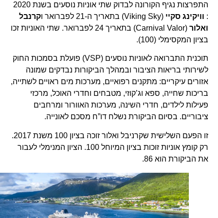
התפרצות נגיף הקורונה לבדוק שתי אוניות נוסעים בשנת 2020
:
וויקינג סקיי
(Viking Sky) בתאריך ה-21 לפברואר ו
קרנבל
ואלור
(Carnival Valor) בתאריך 24 לפברואר. שתי האוניות זכו
בציון המקסימלי (100).
תוכנית התברואה לאוניות נוסעים (VSP) פועלת בסמכות החוק
לשירותי בריאות הציבור ובמהלך הביקורות נבדקים שמונה
אזורים עיקריים: מתקנים רפואיים, מערכות מים ראויים לשתייה,
בריכות שחייה, ספא וג’קוזי, מטבחים וחדרי האוכל, מרכזי
פעילות לילדים, חדרי השינה, מערכות האוורור ומרחבים
ציבוריים. בסיום הביקורת נשלח דו”ח מסכם לאונייה.
זו הפעם השלישית שקרניבל ואלור זוכה בציון 100 משנת 2017.
רק קומץ אוניות זוכות בציון המיוחל 100. הציון המנימלי לעבור
את הביקורת הוא 86.