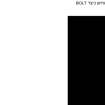
, חברת קרניבל קרוז ליין פרסמה סרטון וידאו חדש הממחיש כיצד BOLT