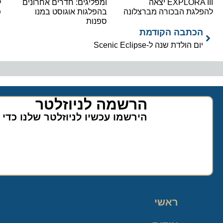
EXPLORA III יצאה
ומפליגים: חדרים אחרונים
ל
להפלגת הבכורה מברצלונה
בהפלגות אוגוסט במנו
פ
ספנות
הכתבה הקודמת
יום הולדת שנה ל-Scenic Eclipse
הרשמה לניוזלטר​
הירשמו עכשיו לניוזלטר שלנו כדי
ראשי