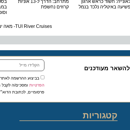
אונייה: חשוד כראש ארגון
מתרחב: הדרך ל-13 אוניות
שיעה באיטליה נלכד בנמל
קרוזים נחשפת
במב
וסוכ
TUI River Cruises- מאה ימים לחידוש ההפלגות
 להשאר מעודכנים
בביצוע ההרשמה לאתר,
הפרטיות
ומסכים/ה לקבל תכ
פרסומיים, לכתובת הדוא״ל
קטגוריות