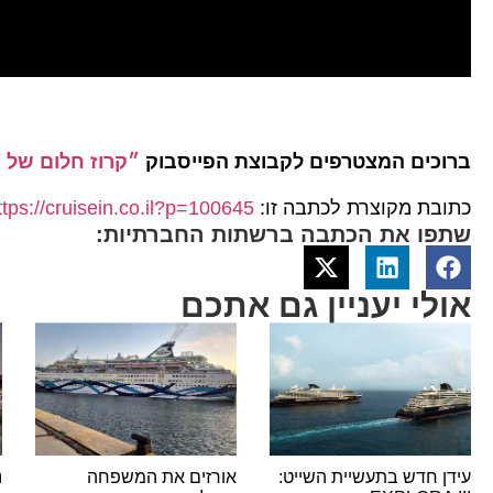
ברוכים המצטרפים לקבוצת הפייסבוק
״קרוז חלום של 
כתובת מקוצרת לכתבה זו:
ttps://cruisein.co.il?p=100645
שתפו את הכתבה ברשתות החברתיות:
אולי יעניין גם אתכם
עידן חדש בתעשיית השייט:
אורזים את המשפחה
נ