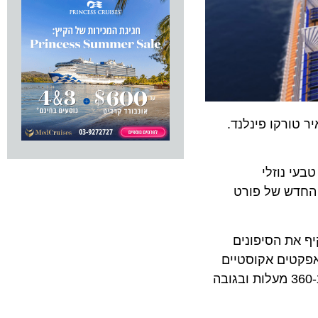
 טורקו פינלנד.
בעי נוזלי
Liquefied Natural Gas -L) ידידותי לסביבה. מרדי גרא מתוכננת להיכנס לשירות ב- 6 בפברואר 2021, מטרמינל 3 החדש של פורט
ים, יקיף את הסיפונים
 אפקטים אקוסטיים
שישפרו את החוויה. מצלמות ימוקמו לאורך המסלול, כמו גם בתוך הרכב עצמו ויספקו לרוכבים מזכרות צילום ייחודיות ב-360 מעלות ובגובה