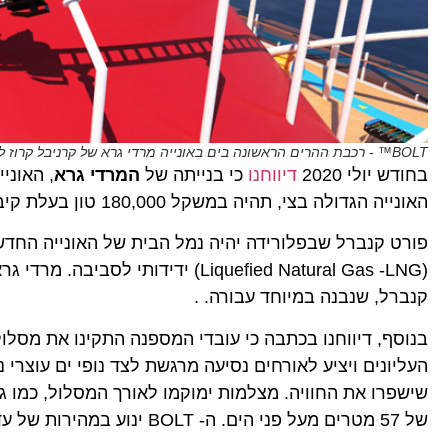
BOLT™ - רכבת ההרים הראשונה בים באונייה מרדי גרא של קרניבל קרוז ליין. צילום קרניבל
בחודש יולי 2020
דיווחנו
כי בנייתה של
המרדי גרא
, האוני
האונייה הגדולה בצי, תהיה במשקל 180,000 טון בעלת קיבולת הנוסעים הגדולה בעולם (6,600 נוסעים).
פורט קנברל שבפלורידה יהיה נמל הבית של האונייה החדש
קנברל, שנבנה במיוחד עבורה. .
בנוסף, דיווחנו בכתבה כי עובדי המספנה התקינו את מסל
העליונים ויציע לאורחים נסיעה מרגשת לצד נופי ים עוצרי
של 57 מטרים מעל פני הים. ה- BOLT ינוע במהירות של עד 60 קמ”ש.