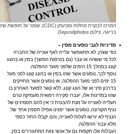
המרכז לבקרת מחלות ומניעתן (CDC): שומר על חופשת שיט
בריאה. צילום Depositphotos
מדיניות לגבי נוסעים מסין –
כפי שצוין, לא תתאפשר עלייה לאף אונייה של החברה
לכל מי ששהה או עבר (גם בטיסות המשך) בסין או בהונג
קונג במהלך 15 הימים שלפני מועד ההפלגה.
נוסף לכך, נוסעים אשר שהו בסין או בהונג קונג לפני מעל
15 ימים לפני מועד ההפלגה, או נוסעים אשר מחזיקים
בדרכון סיני או של הונג קונג, ללא קשר למועד האחרון בו
שהו במדינות אלו, יעברו סקירה רפואית מעמיקה טרם
העלייה לאונייה על מנת להבטיח כי אין להם תסמינים של
נגיף הקורונה. נוסעים אשר יפגינו אפילו תסמין אחד של
הנגיף לא יורשו לעלות לאונייה, והם יקבלו החזר כספי
מלא עבור ההפלגה.
הגבלות אלו תקפות גם על אנשי צוות המתגוררים בסין.