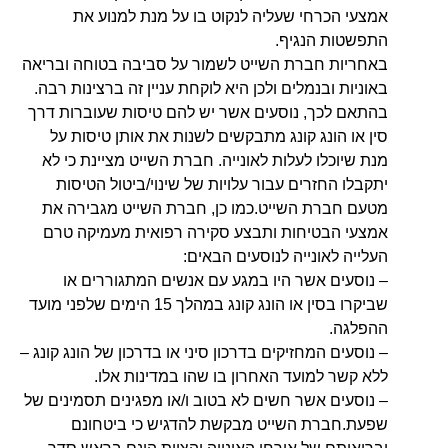
אמצעי הכרחי שעליה לנקוט בו על מנת למנוע את
התפשטות הנגיף.
באחריות חברת השייט לשמור על סביבה בטוחה ובריאה
באוניות ובנמלים ולכן היא לוקחת עניין זה ברצינות רבה.
בהתאם לכך, נוסעים אשר יש להם טיסות שעוברות דרך
סין או הונג קונג מתבקשים לשנות את אותן טיסות על
מנת שיוכלו לעלות לאונייה. חברת השייט מציינת כי לא
יתקבלו החזרים עבור עלויות של שינוי/ביטול הטיסות
מטעם חברת השייט.כמו כן, חברת השייט מגבירה את
אמצעי הבטיחות ותבצע סקירה רפואית מעמיקה טרם
העלייה לאונייה לנוסעים הבאים:
– נוסעים אשר היו במגע עם אנשים המתגוררים או
שביקרו בסין או הונג קונג במהלך 15 הימים שלפני מועד
ההפלגה.
– נוסעים המחזיקים בדרכון סיני או בדרכון של הונג קונג –
ללא קשר למועד האחרון בו שהו במדינות אלו.
– נוסעים אשר חשים לא בטוב ו/או מפגינים תסמינים של
שפעת.חברת השייט מבקשת להדגיש כי ביטחונם