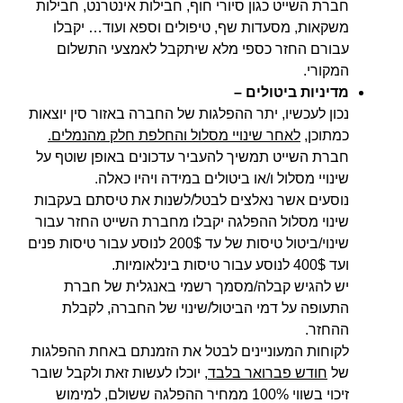
חברת השייט כגון סיורי חוף, חבילות אינטרנט, חבילות
משקאות, מסעדות שף, טיפולים וספא ועוד… יקבלו
עבורם החזר כספי מלא שיתקבל לאמצעי התשלום
המקורי.
מדיניות ביטולים –
נכון לעכשיו, יתר ההפלגות של החברה באזור סין יוצאות
כמתוכן,
לאחר שינויי מסלול והחלפת חלק מהנמלים.
חברת השייט תמשיך להעביר עדכונים באופן שוטף על
שינויי מסלול ו/או ביטולים במידה ויהיו כאלה.
נוסעים אשר נאלצים לבטל/לשנות את טיסתם בעקבות
שינוי מסלול ההפלגה יקבלו מחברת השייט החזר עבור
שינוי/ביטול טיסות של עד 200$ לנוסע עבור טיסות פנים
ועד 400$ לנוסע עבור טיסות בינלאומיות.
יש להגיש קבלה/מסמך רשמי באנגלית של חברת
התעופה על דמי הביטול/שינוי של החברה, לקבלת
ההחזר.
לקוחות המעוניינים לבטל את הזמנתם באחת ההפלגות
של
חודש פברואר בלבד
, יוכלו לעשות זאת ולקבל שובר
זיכוי בשווי 100% ממחיר ההפלגה ששולם, למימוש