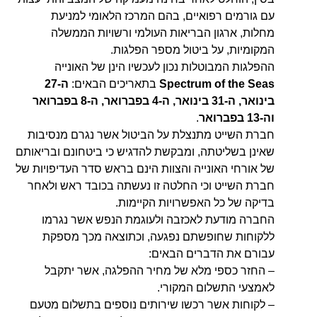
עם גורמים רפואיים, בהם המרכז הלאומי למניעת
מחלות, ארגון הבריאות העולמי ורשויות הממשלה
המקומיות, על ביטול מספר הפלגות.
ההפלגות המבוטלות נכון לעכשיו הינן של האונייה
Spectrum of the Seas
בתאריכים הבאים:
ה-27
בינואר, ה-31 בינואר, ה-4 בפברואר, ה-8 בפברואר
וה-13 בפברואר
.
חברת השייט מתנצלת על הביטול אשר נגרם מנסיבות
שאינן בשליטתה, ומבקשת להדגיש כי ביטחונם ובריאותם
של אורחי האונייה והצוות הינם בראש סדר העדיפויות של
חברת השייט וכי החלטה זו נעשתה בכובד ראש ולאחר
בדיקה של כל האפשרויות הקיימות.
החברה מודעת לאכזבה ולעוגמת הנפש אשר נגרמו
ללקוחות שחופשתם נפגעה, וכתוצאה מכך מספקת
עבורם את הדברים הבאים:
– החזר כספי מלא של מחיר ההפלגה, אשר יתקבל
לאמצעי התשלום המקורי.
– לקוחות אשר רכשו שירותים נוספים בתשלום מטעם