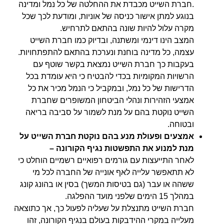
.חברת השייט מכבדת את ההחלטה של כל נמל ומדינה
בנוגע למתן אישור כניסה של אוניות, ומודעת לכך שכל
מקרה עלול להיות שונה בהתאם לתרחיש.
המצב הינו דינמי ומשתנה, ובדיוק כמו חברת השייט
עצמה, כל מדינה בוחנת ונערכת בהתאם להתפתחויות.
בעקבות כך חברת השייט נמצאת בקשר שוטף עם
הרשויות המקומיות בכדי להבטיח כי היא עומדת בכל
הדרישות של כל נמל, ובמקביל כי הנמל מכיר את כל
אמצעי הזהירות ונהלי הביטחון המשופרים שחברת
השייט נוקטת בהם על מנת לשמור על סביבה בריאה
ובטוחה.
אמצעים ופעולת מנע בהם נוקטת חברת השייט על
מנת למנוע את התפשטות נגיף הקורונה –
לאחר התייעצות עם גורמים רפואיים רשמיים הוחלט כי
לא תתאפשר עלייה לאף אונייה של החברה לכל מי
ששהה או עבר (גם בטיסות המשך) בסין או בהונג קונג
במהלך 15 הימים שלפני מועד ההפלגה.
חברת השייט מתנצלת על שעליה לפעול כך, אך כתוצאה
מעלייה במקרי ההידבקות בעולם בנגיף הקורונה, זהו