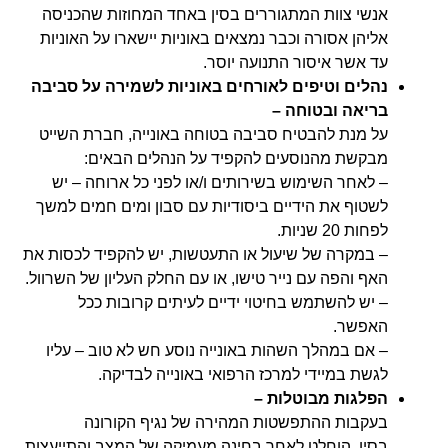
אנשי צוות המתגוררים בסין באחד המחוזות שהכניסה
אליהן אסורה וכבר נמצאים באוניות יישארו על האוניות
עד אשר איסור התנועה יוסר.
נהלים וטיפים לאורחים באוניות לשמירה על סביבה
בריאה ובטוחה –
על מנת להבטיח סביבה בטוחה באונייה, חברת השייט
מבקשת מהנוסעים להקפיד על הנהלים הבאים:
– לאחר השימוש בשירותים ו/או לפני כל ארוחה – יש
לשטוף את הידיים ביסודיות עם סבון ומים חמים למשך
לפחות 20 שניות.
– במקרה של שיעול או התעטשות, יש להקפיד לכסות את
האף והפה עם נייר טישו, או עם החלק העליון של השרוול.
– יש להשתמש בחיטוי ידיים לעיתים קרובות ככל
האפשר.
– אם במהלך השהות באונייה נוסע חש לא טוב – עליו
לגשת במיידי למרכז הרפואי באונייה לבדיקה.
הפלגות מבוטלות –
בעקבות ההתפשטות המהירה של נגיף הקורונה
בסין, הוחלט לאחר בחינה מעמיקה של המצב והתייעצות