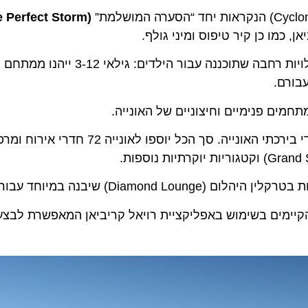
(The Perfect Storm)
מו כן קיר טיפוס ומיני גולף.
מלחמות לייזר בכוכב Z הממוקם ב Studio B- ותוכנית פעילויות רחבה שתוכננה 
ם פנימיים וחיצוניים של האונייה.
ספא (Vitality Spa) וחדר הכושר ישודרגו ויעבור לאזור ייעודי בירכתי האונייה. סך הכל 
ימים בשימוש באפליקציית רויאל קריביאן המאפשרת לבצע צ’ק א