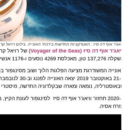
יאג'ר אוף דה סיז : האטרקציות החדשות בירכתי האונייה. צילום רויאל קריביאן
אג’ר אוף דה סיז (Voyager of the Seas)
, מאכלסת 4269 נוסעים ו-1176 אנשי צוות, יש בה 15 סיפונים, 14 מעליות ואורכה 310 מטרים.
אוסטרליה, נומאה ומארה שבקלדוניה החדשה,
מיסטרי
איילנ
רח אסיה.