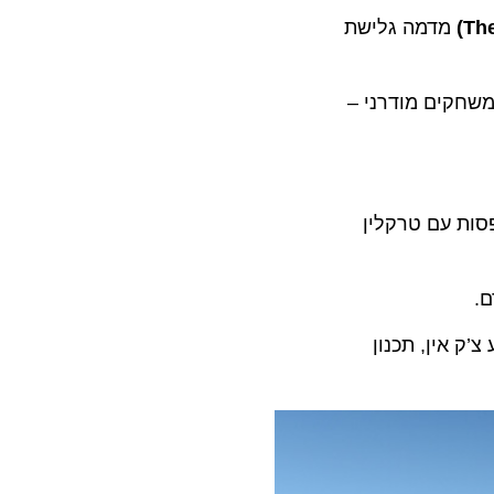
מדמה גלישת
עבור הילדים: גילאי 3-12 ייהנו ממתחם משחקים מודרני –
יוספו לאונייה 72 חדרי אירוח ומרפסות עם טרקלין
ין, תכנון