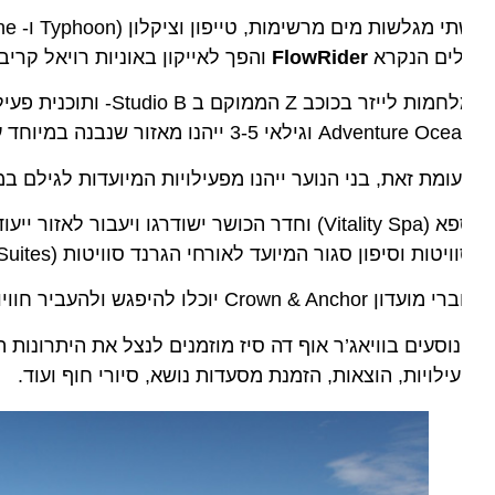
 מגלשות מים מרשימות, טייפון וציקלון (Typhoon ו- Cyclone) הנקראות יחד “הסערה המושלמת”
ים הנקרא
FlowRider
והפך לאייקון באוניות רויאל קריביאן, כ
Adventure  וגילאי 3-5 ייהנו מאזור שנבנה במיוחד עבורם.
ומת זאת, בני הנוער ייהנו מפעילויות המיועדות לגילם במתחמי
יטות וסיפון סגור המיועד לאורחי הגרנד סוויטות (Grand Suites) וקטגוריות יוקרתיות נוספות.
Crown & Anchor יוכלו להיפגש ולהעביר חוויות בטרקלין היהלום (Diamond Lounge) שיבנה במיוחד עבורם.
וסעים בוויאג’ר אוף דה סיז מוזמנים לנצל את היתרונות הקי
ילויות, הוצאות, הזמנת מסעדות נושא, סיורי חוף ועוד.