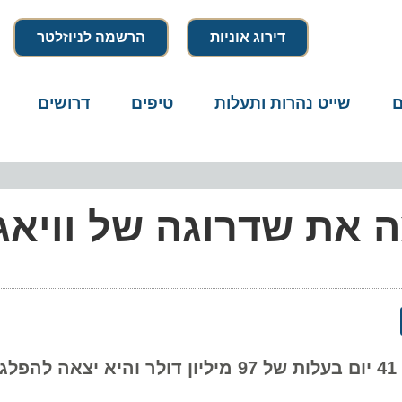
דירוג אוניות
הרשמה לניוזלטר
שייט נהרות ותעלות
טיפים
דרושים
מיק
את שדרוגה של וויאג’ר
תהליך השיפוץ של ה- Voyager of the Seas ארך 41 יום בעלות של 97 מיליון דולר והיא