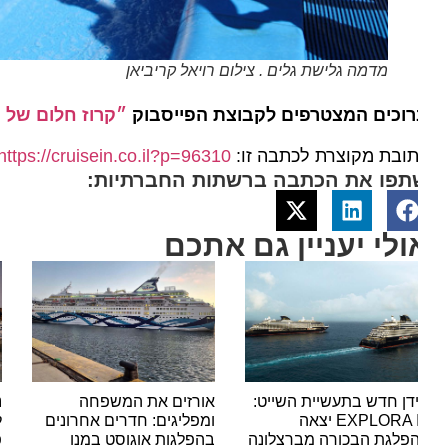
מדמה גלישת גלים . צילום רויאל קריביאן
וכים המצטרפים לקבוצת הפייסבוק
״קרוז חלום של הפל
ובת מקוצרת לכתבה זו:
https://cruisein.co.il?p=96310
תפו את הכתבה ברשתות החברתיות:
ולי יעניין גם אתכם
דן חדש בתעשיית השייט:
אורזים את המשפחה
נעצר 
EXPLORA III יצאה
ומפליגים: חדרים אחרונים
לאוני
פלגת הבכורה מברצלונה
בהפלגות אוגוסט במנו
פשיעה