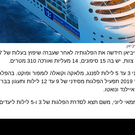
של רויאל קריביא
האונייה המשודרגת מציעה הפלגות הלוך ושוב מסינגפור בני 3 עד 5 לילות לפננג, מלאקה וקואלה לומפור ו
ב-21 באוקטובר 2019 יצאה האונייה לפננג וב-30 לנובמבר 2019 תפעיל הפלגות מסידני 
ד ונואטו.
ב-2020 תחזור וויאג’ר אוף דה סיז לסינגפור לעונת הקיץ, ממאי ליוני, מש