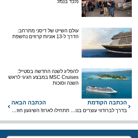
נלכד בנמל
עולם השייט של דיסני מתרחב:
הדרך ל-13 אוניות קרוזים נחשפת
להפליג לשנה החדשה בסטייל:
MSC Cruises במבצע חגיגי לראש
השנה וסוכות
הכתבה הקודמת
הכתבה הבאה
בדרך לברודווי עוצרים בנורוויג’ן קרוז ליין
תתחילו לארוז! השיגעון חוזר – טיסה זוגית למיאמי וחופשת קרוז מתנה