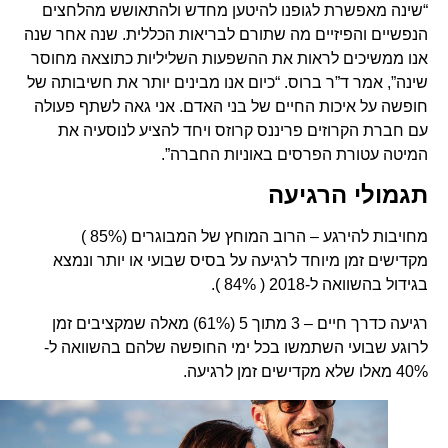
“שינה מאפשרת לגופנו להיטען מחדש ולהתאושש מהלחצים
הנפשיים והפיזיים מה שתורם לבריאות הכללית. שנה אחר שנה
אנו ממשיכים לראות את ההשפעות השליליות כתוצאה מחוסר
שינה”, אמר ד”ר ברוס. “כיום אנו מבינים יותר את חשיבותה של
חופשה על איכות החיים של בני האדם. אני גאה לשתף פעולה
עם חברת הקרוזים פריננס קרוזס ויחד להציע לנוסעיה את
המיטה עטורת הפרסים באוניות החברה”.
תגמולי הרגיעה
מחויבות להירגע – הרוב המוחץ של המבוגרים (85% )
מקדישים זמן מיוחד לרגיעה על בסיס שבועי או יותר ונמצא
בגידול בהשוואה ל-2018 ( 84% ).
רגיעה כדרך חיים – 3 מתוך 5 (61%) מאלה שמקציבים זמן
לרוגע שבועי השתמשו בכל ימי החופשה שלהם בהשוואה ל-
40% מאלו שלא מקדישים זמן לרגיעה.