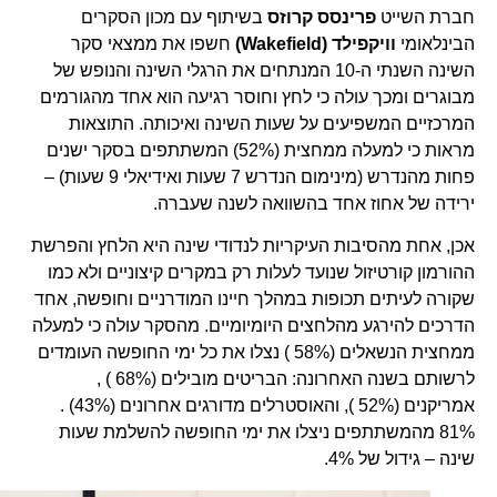
חברת השייט
פרינסס קרוזס
בשיתוף עם מכון הסקרים
הבינלאומי
וויקפילד (Wakefield)
חשפו את ממצאי סקר
השינה השנתי ה-10 המנתחים את הרגלי השינה והנופש של
מבוגרים ומכך עולה כי לחץ וחוסר רגיעה הוא אחד מהגורמים
המרכזיים המשפיעים על שעות השינה ואיכותה. התוצאות
מראות כי למעלה ממחצית (52%) המשתתפים בסקר ישנים
פחות מהנדרש (מינימום הנדרש 7 שעות ואידיאלי 9 שעות) –
ירידה של אחוז אחד בהשוואה לשנה שעברה.
אכן, אחת מהסיבות העיקריות לנדודי שינה היא הלחץ והפרשת
ההורמון קורטיזול שנועד לעלות רק במקרים קיצוניים ולא כמו
שקורה לעיתים תכופות במהלך חיינו המודרניים וחופשה, אחד
הדרכים להירגע מהלחצים היומיומיים. מהסקר עולה כי למעלה
ממחצית הנשאלים (58% ) נצלו את כל ימי החופשה העומדים
לרשותם בשנה האחרונה: הבריטים מובילים (68% ) ,
אמריקנים (52% ), והאוסטרלים מדורגים אחרונים (43%) .
81% מהמשתתפים ניצלו את ימי החופשה להשלמת שעות
שינה – גידול של 4%.