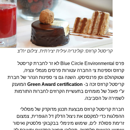
קריסטל קרוזס: קולינריה עילית יצירתית. צילום יח”צ
פרס Blue Circle Environmental לא זר לחברת קריסטל
קרוזס וספינות צי החברה עטורות פרסים מנמלי ונציה,
שטוקהולם וסן פרנסיסקו. השנה גם צי ספינות הנהר של חברת
קריסטל קרוזס זכה ב-
Green Award certification
המוענק
ע”י פאנל של מומחים בתעשיית הקרוזים לחברות התורמות
לשמירה על הסביבה.
חברת קריסטל קרוזס מבצעת תכנון מדוקדק של מסלולי
ההפלגות כדי למקסם את ניצול הדלק דל הגופרית, צמצום
זרימת פסולת לים, שימוש מינימלי בבקבוקי פלסטיק ואיסור