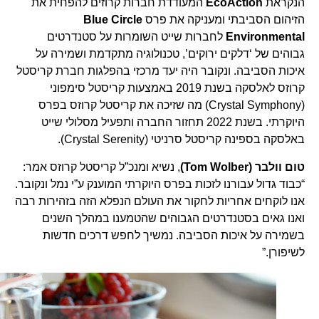
הנקראת
EcoAction
המעודדת חברות קרוזים להפחית את
הזיהום הסביבתי ומעניקה את פרס
Blue Circle
Environmental
לחברות שייט השומרות על סטנדרטים
גבוהים של ‘דלקים ירוקים’, טכנולוגיה מתקדמת ושמירה על
איכות הסביבה. ונקובר היה יעד מרכזי בהפלגות חברת קריסטל
קרוזס לאלסקה בשנת 2019 באמצעות קריסטל סימפוני
(Crystal Symphony) מה שזיכה את קריסטל קרוזס בפרס
היוקרתי. בשנת 2022 תחזור החברה ותפעיל מסלולי שייט
באלסקה בספינה קריסטל סרניטי (Crystal Serenity).
טום וולבר (Tom Wolber)
, נשיא ומנכ”ל קריסטל קרוזס אמר:
“כבוד גדול עבורנו לזכות בפרס היוקרתי המוענק ע”י נמל ונקובר.
אנו לוקחים אחריות לחקור את העולם הנפלא הזה בזהירות רבה
ואנו גאים בסטנדרטים הגבוהים שהטמענו במהלך השנים
בשמירה על איכות הסביבה. נמשיך לחפש דרכים חדשות
לשיפורן.”