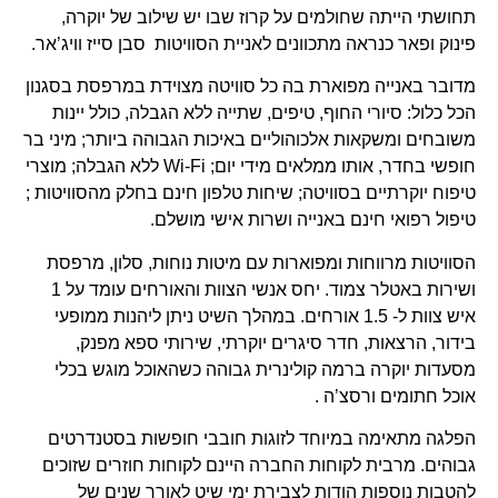
תחושתי הייתה שחולמים על קרוז שבו יש שילוב של יוקרה,
פינוק ופאר כנראה מתכוונים לאניית הסוויטות סבן סייז וויג’אר.
מדובר באנייה מפוארת בה כל סוויטה מצוידת במרפסת בסגנון
הכל כלול: סיורי החוף, טיפים, שתייה ללא הגבלה, כולל יינות
משובחים ומשקאות אלכוהוליים באיכות הגבוהה ביותר; מיני בר
חופשי בחדר, אותו ממלאים מידי יום; Wi-Fi ללא הגבלה; מוצרי
טיפוח יוקרתיים בסוויטה; שיחות טלפון חינם בחלק מהסוויטות ;
טיפול רפואי חינם באנייה ושרות אישי מושלם.
הסוויטות מרווחות ומפוארות עם מיטות נוחות, סלון, מרפסת
ושירות באטלר צמוד. יחס אנשי הצוות והאורחים עומד על 1
איש צוות ל- 1.5 אורחים. במהלך השיט ניתן ליהנות ממופעי
בידור, הרצאות, חדר סיגרים יוקרתי, שירותי ספא מפנק,
מסעדות יוקרה ברמה קולינרית גבוהה כשהאוכל מוגש בכלי
אוכל חתומים ורסצ’ה .
הפלגה מתאימה במיוחד לזוגות חובבי חופשות בסטנדרטים
גבוהים. מרבית לקוחות החברה היינם לקוחות חוזרים שזוכים
להטבות נוספות הודות לצבירת ימי שיט לאורך שנים של