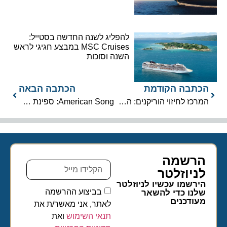
להפליג לשנה החדשה בסטייל:
MSC Cruises במבצע חגיגי לראש
השנה וסוכות
הכתבה הקודמת
הכתבה הבאה
המרכז לחיזוי הוריקנים: הסופה הטרופית “מייקל” הפכה להוריקן
American Song: ספינת הנהר המודרנית הראשונה בארה”ב
הרשמה
לניוזלטר​
הירשמו עכשיו לניוזלטר
בביצוע ההרשמה
שלנו כדי להשאר
מעודכנים
לאתר, אני מאשר/ת את
תנאי השימוש
ואת