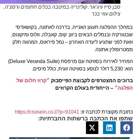
סבן סייז וויג’אר: קולינריה במיטבה בכלים חתומים ורסצ’ה.
צילום עוזי בכר
במהלך ההפלגה תעגון האנייה, בדרכה לאתונה, בקושאדסי
שבטורקיה ובנמלים הבאים ביוון: קוס, קאבלה, וולוס ומיקונוס,
וזאת לפני שתגיע ליעדה האחרון – נמל פיראוס, המהווה חלק
ממטרופולין אתונה.
המחיר לאירוח בסוויטה עם מרפסת (Deluxe Veranda Suite)
הוא: 5,230 דולר לנוסע בסוויטה זוגית, כולל מיסים.
ברוכים המצטרפים לקבוצת הפייסבוק
״קרוז חלום של
הפלגה״
– הייחודית בעולם הקרוזים
כתובת מקוצרת לכתבה זו:
https://cruisein.co.il?p=91041
שתפו את הכתבה ברשתות החברתיות: