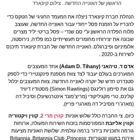
הראשון של האונייה החדשה . צילום קיונארד
הנהלת חברת קיונארד ניצלה את המעמד החגיגי של הטקס כדי
להכריז על הזמנת פסל ייחודי עבור האונייה החדשה, שעוצב
מלוח הפלדה הראשון ע”י סם שנדי – פסל בריטי יליד מצרים
שבונה את יצירותיו מחומרים תעשייתיים כמו פלדה, נירוסטה,
אלומיניום ופיברגלס. האונייה החדשה של חברת קיונארד תיכנס
לשירות ב-2020 .
אדם ד. טיהאני (Adam D. Tihany)
אחד המעצבים
המוערכים בעולם יעבוד לצד צוות מספנת פינקנטיירי כדי לספק
סטנדרט חדש של יוקרה לאונייה החדשה. צוות המעצבים יכלול
גם את סיימון רולינגס (Simon Rawlings) מסטודיו דיוויד
קולינס, טרי מקגיליקודי (מריצ’מונד אינטרנשיונל) וסיביל דה
(מארג’רי מסיביל דה מארגרי פריז).
כיום, צי החברה כולל שלוש אוניות:
קווין מרי 2
,
קווין ויקטוריה
ו
קווין אליזבת
המפורסמות בזכות השירות המעולה, ארוחות
גורמה ותוכניות בידור ברמה עולמית. שלושת האוניות מציעות
אירוח במגוון קטגוריות: Britannia ,Britannia Club ,Princess