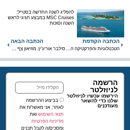
להפליג לשנה החדשה בסטייל:
MSC Cruises במבצע חגיגי לראש
השנה וסוכות
הכתבה הקודמת
הכתבה הבאה
הטכנולוגיות והפרקטיקה הסביבתית הגלובלית של תעשיית השייט
סילבר אוריג’ין: מוזיאון צף הכולל אוסף של 195 יצירות אומנות
הרשמה
לניוזלטר​
הירשמו עכשיו לניוזלטר
בביצוע ההרשמה
שלנו כדי להשאר
מעודכנים
לאתר, אני מאשר/ת את
תנאי השימוש
ואת
מדיניות הפרטיות
ומסכים/ה לקבל תכנים