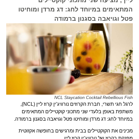
המתאימים במיוחד לחג: דג מרדן ומוחיטו
פטל וגויאבה בסגנון ברמודה
NCL Staycation Cocktail Rebellious Fish
לרגל חגי תשרי, חברת הקרוזים נורוויג’ין קרוז ליין (NCL),
משתפת באופן בלעדי שני מתכוני קוקטיילים המתאימים
במיוחד לחג: דג מרדן ומוחיטו פטל וגויאבה בסגנון ברמודה.
מכינים את הקוקטיילים בבית ומרגישים בחופשה אקזוטית
מפנקת בקרוז של נורוויג’ין קרוז ליין.