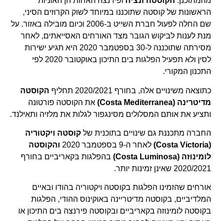
מהמתוכנן.
הקוסטה ונציה
ופירנצה האחות הן האוניות
הראשונות של קוסטה שתוכננו במיוחד לשוק הקרוזים הסיני,
שם החלה לפעול חברת השייט ב-2006 וכיום מובילה באזור. על
מנת לענות לביקוש הגובר מצד האורחים האסייאתים, לאחר
מסירתה שתוכננה ל-30 בספטמבר 2020 היא תגיע ישירות
לסין ולא תפעיל הפלגות בים התיכון באוקטובר 2020 לפי
התכנון המקורי.
כתוצאה משינויים אלה, בחורף 2020/2021 תחליף
הקוסטה
מדיטרינה (
Costa Mediterranea
)
את הקוסטה פורטונה
ותציע את אותם המסלולים מסינגפור לגלות את מלזיה ותאילנד.
החברה מתכננת גם שינויים בתוכנית של
קוסטה ויקטוריה
(
Costa Victoria
)
לאחר ה-9 בספטמבר 2020
והקוסטה
לומינוזה (
Costa Luminosa
)
בהפלגות בקאריביים בחורף
2020/2021 שאינן זמינות יותר.
אורחים שהזמינו הפלגות בקוסטה ויקטוריה בהודו ובאיים
המלדיביים, בקוסטה מדיטריינה באוקינוס ההודי, הפלגות
בקוסטה לומינוזה בקאריביים ובקוסטה פירנצה בים התיכון או