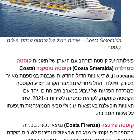
Costa Smeralda – אוניית הדגל של קוסטה קרוזס. צילום
קוסטה
פעילותה של קוסטה תורחב עם הגעתן של האוניות
קוסטה
סמרלדה
(Costa Smeralda)
ו
קוסטה טוסקנה
(Costa
Toscana)
, שתי אוניות הדגל החדשות שנבנות במספנות מאייר
בטורקו פינלנד. החל מחודש נובמבר הקרוב תציע הקוסטה
סמרלדה הפלגות של שבוע במערב הים התיכון יחד עם
הקוסטה טוסקנה, לקראת כניסתה לשירות ב-2021. שתי
האוניות תופעלנה באמצעות גז נוזלי טבעי הממזער את השפעתו
על איכות הסביבה.
קוסטה פירנצה
(Costa Firenze)
נמצאת כעת בבנייה
במספנות פינקנטיירי מרג’רה שבאיטליה ותיכנס לשירות מוקדם