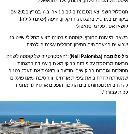
איסטנבול (עגינת לילה), אתונה, פלרמו ונאפולי.
המסלול השני יצא מסבונה ב-10 בינואר וב-7 במרץ 2021 עם
ביקורים במרסיי, ברצלונה, הרקליון,
חיפה (עגינת לילה)
,
קושאדאסי, פלרמו טנאפולי.
בשאר ימי עונת החורף, קוסטה פורטונה תציע מסלולי שייט בני
שבועיים במערב הים התיכון הכוללים עגינה בוולנסיה.
ניל פלומבה (Neil Palomba)
: “האסטרטגיה של קוסטה לשנים
הבאות מבוססת על פיתוח בר קיימא תוך עמידה במגמות
ההולכות וגוברות בביקושים. הודעה זו תואמת את האסטרטגיה
שמטרתה להרחיב את ציפיות אורחינו. זו הסיבה שאנו פועלים
להרחיב את נוכחותנו בים התיכון, הופכים אותו יותר מתמיד
לבית עבורנו”.