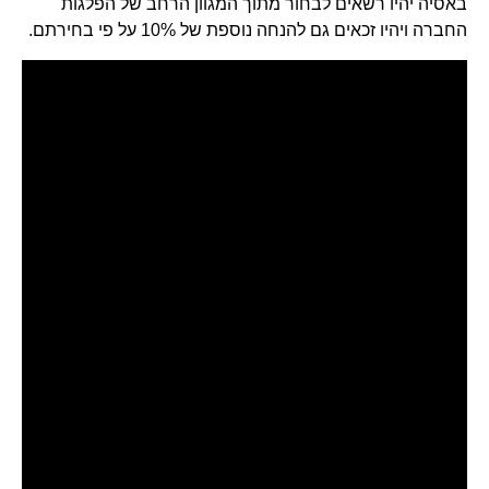
באסיה יהיו רשאים לבחור מתוך המגוון הרחב של הפלגות
החברה ויהיו זכאים גם להנחה נוספת של 10% על פי בחירתם.