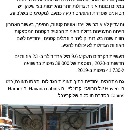
במקום ובונות אוניות גדולות יותר מהקיימות בצי שלהן. יש
הטוענים שסדרת האואזיס הגיעה כמעט למקסימום בשלב זה.
זה עדיין לא אומר של ייבנו אוניות קטנות, ההיפך, בעשור האחרון
הייתה התעניינות גדולה באוניות הבוטיק הקטנות המספקות
חוויה שונה בשירות, קולינריה ונמלים קטנים וייחודיים לשם
האוניות הגדולות לא יכולות להגיע.
תעשיית הקרוזים תשקיע 9.6 מיליארד דולר ב- 23 אוניות ים
חדשות ב-2020 , תוספת של 38,000 מיטות בהשוואה
ל-41,730 מיטות ב-2019.
גם מתחמים ייחודיים בתוך האוניות הגדולות יתפסו תאוצה, כמו
ה- Haven של נורוויג’ין קרוז ליין, ה-Havana cabins וה-Harbor
cabins בסדרת הויסטה של קרינבל.