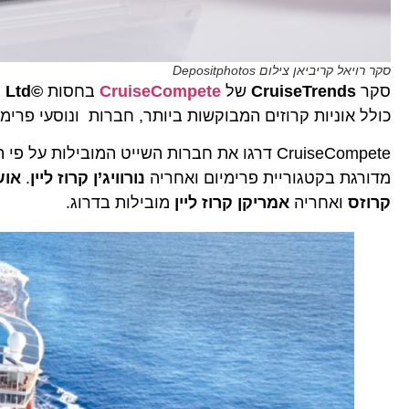
סקר רויאל קריביאן צילום Depositphotos
סקר
CruiseTrends
של
CruiseCompete
בחסות
©EyeforTravel Ltd
כולל אוניות קרוזים המבוקשות ביותר, חברות ונוסעי פרימיו
CruiseCompete דרגו את חברות השייט המובילות על פי המספר הכולל של בקשות להצעות מחיר, כאשר
מדורגת בקטגוריית פרימיום ואחריה
נורוויג’ן קרוז ליין
.
אוש
קרוזס
ואחריה
אמריקן קרוז ליין
מובילות בדרוג.