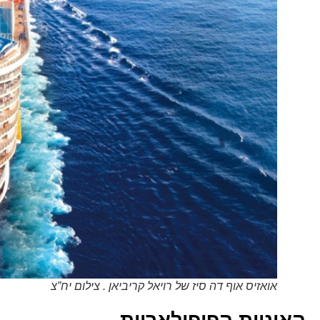
אואזיס אוף דה סיז של רויאל קריביאן . צילום יח”צ