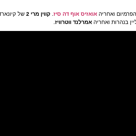
הפרמיום ואחריה
אואזיס אוף דה סיז
.
קווין מרי 2
של קיונארד
יין בנהרות ואחריה
אמרלנד ווטרוויז
.