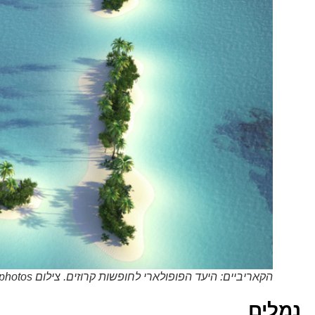
הקאריביים: היעד הפופולארי לחופשות קרוזים. צילום Depositphotos
נמלים