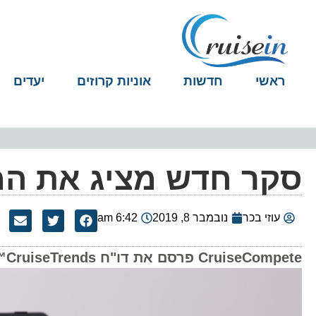
ראשי
חדשות
אוניות קרוזים
יעדים
סקר חדש מציג את המ
עוזי בכר
נובמבר 8, 2019
6:42 am
CruiseCompete פרסם את דו"ח CruiseTrends™ של חודש נובמבר 2019 המראה כי ענף הקרוזים ממשיך לשגשג