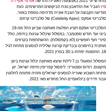
מחודש יוני 2021 באמצעות האונייה החדשה
אודסי אוף דה
סיז
הגביר את התיאבון נוכח הביקושים המרשימים. כעת
מודיעה הקבוצה על הצבת אונייה מדהימה נוספת באזור,
סלבריטי אפקס (Celebrity Apex) של סלבריטי קרוזס.
הסלבריטי אפקס תציע הפלגות מאתונה שביוון החל מה-19
ביוני ועד חודש ספטמבר, במסלול שיכלול עגינות בחיפה, כולל
סיורי חוף חופשיים (לא בקפסולות). ההשתתפות בקרוזים
מותנית בחיסונים ובבדיקת קורונה שלילית לנוסעים מתחת לגיל
18. ההזמנות יפתחו ב-30 במרץ 2021.
המסלול המעגלי בן 7 לילות שיצא מאתונה יכלול עגינות ביוון:
מיקונוס, רודוס וסנטוריני. לימסול קפריסין וחיפה ישראל. יוון
פתחה השבוע שעריה לנוסעים ישראלים ותהיה פתוחה לחלוטין
עבור תיירים בינלאומיים החל מחודש מאי 2021.