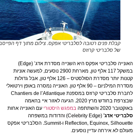
קבלת פנים רטובה לסלבריטי אפקס. צילום מתוך דף הפייסבוק
של סלבריטי קרוזס
האונייה סלבריטי אפקס היא השנייה מסדרת אדג’ (Edge)
במשקל 117 אלף טון, מארחת 2900 נוסעים, למעשה אוניות
קטנות יותר מסדרת הסולסטיס – 126 אלף טון, אבל גדולות
מסדרת המילניום – 90 אלף טון. האונייה נמסרה באופן וירטואלי
לחברת סלבריטי קרוזס במספנת Chantiers de l’Atlantique
שבצרפת בחודש מרץ 2020. הגיעה לאזור איי בהאמה
באוקטובר 2020 והשתתפה
במפגש היסטורי
עם האונייה אחות
סלבריטי אדג’
(Celebrity Edge) והדודות במשפחה
Reflection, Equinox, Silhouette ו-Summit. הסלבריטי אפקס
מעולם לא אירחה עדיין נוסעים.