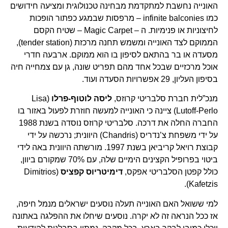
האונייה נחשבת למתקדמת מבחינה טכנולוגית ומציעה חידושים
כמו infinite balconies – מרפסות שבמגע כפתור הופכות
לחיצוניות או פנימיות. ה – Magic Carpet – שטיח הקסם
הממוקם לצד האונייה ומשמש תחנה מרכזת (tender station),
מסעדה או בר בהתאם לסיפון בו הוא ממוקם. ארבעה חדרי
אוכל מרכזיים שבכל אחד מהם תפריט שונה, גן עם צמחייה חיה
בסיפון העליון, 29 אפשרויות הסעדה ועוד.
מנכ”לית חברת סלבריטי קרוזס,
ליסה לוטוף-פרלו
(Lisa
Lutoff-Perlo) ציינה כי האונייה למעשה חוזרת לפעול באזור בו
החברה החלה את דרכה. סלבריטי קרוזס נוסדה בשנת 1988
על ידי משפחת צ’נדריס (Chandris) היוונית; נרכשה על ידי
קבוצת רויאל קריביאן בשנת 1997. מורשתה היוונית באה לידי
ביטוי בפרופיל הקצינים הימיים שלה, עם 70% שמקורם ביוון,
כולל קפטן הסלבריטי אפקס,
דימיטריוס קפציס
(Dimitrios
Kafetzis).
למי ששואל האם האונייה תעלה נוסעים ישראלים מנמל חיפה,
אז ככל הנראה זה לא יקרה. נוסעים שיחלו את ההפלגה באתונה