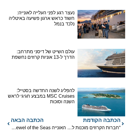
נעצר רגע לפני העלייה לאונייה:
חשוד כראש ארגון פשיעה באיטליה
נלכד בנמל
עולם השייט של דיסני מתרחב:
הדרך ל-13 אוניות קרוזים נחשפת
להפליג לשנה החדשה בסטייל:
MSC Cruises במבצע חגיגי לראש
השנה וסוכות
הכתבה הקודמת
הכתבה הבאה
“חברות הקרוזים מוכנות להפליג מנמלי ארה”ב בתחילת יולי”
האונייה Jewel of the Seas תציע הפלגות מקפריסין