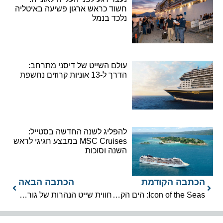
חשוד כראש ארגון פשיעה באיטליה
נלכד בנמל
עולם השייט של דיסני מתרחב:
הדרך ל-13 אוניות קרוזים נחשפת
להפליג לשנה החדשה בסטייל:
MSC Cruises במבצע חגיגי לראש
השנה וסוכות
הכתבה הקודמת
הכתבה הבאה
Icon of the Seas: הים הקאריבי מייחל לבואה
חווית שייט הנהרות של גורדון טורס: מענג מפנק ומרתק על הדַנוּבָּה