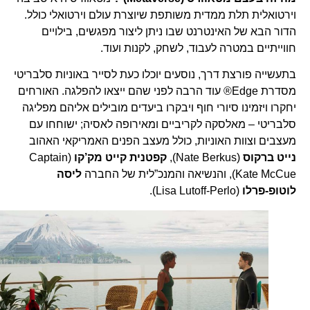
וירטואלית תלת ממדית משותפת שיוצרת עולם וירטואלי כולל.
הדור הבא של האינטרנט שבו ניתן ליצור מפגשים, בילויים
חווייתיים במטרה לעבוד, לשחק, לקנות ועוד.
בתעשייה פורצת דרך, נוסעים יוכלו כעת לסייר באוניות סלבריטי
מסדרת Edge® עוד הרבה לפני שהם ייצאו להפלגה. האורחים
יחקרו ויזמינו סיורי חוף ויבקרו ביעדים מובילים אליהם מפליגה
סלבריטי – מאלסקה לקריביים ומאירופה לאסיה; ישוחחו עם
מעצבים וצוות האוניות, כולל מעצב הפנים האמריקאי האהוב
נייט ברקוס
(Nate Berkus),
קפטנית קייט מק’קו
(Captain
Kate McCue), והנשיאה והמנכ”לית של החברה
ליסה
לוטופ-פרלו
(Lisa Lutoff-Perlo).