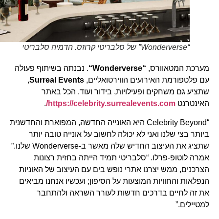
“Wonderverse” של סלבריטי קרוזס. הדמיה סלבריטי
מערכת המטאוורס,
“
Wonderverse
“
. נבנתה בשיתוף פעולה
עם פלטפורמת האירועים הווירטואליים,
Surreal Events
,
שתציע גם משחקים ופעילויות, בידור ועוד. הכל באתר
האינטרנט
https://celebrity.surrealevents.com/
.
“Celebrity Beyond היא האונייה החדשה, המפוארת והחדשנית
ביותר בצי שלנו ואני לא יכולה לחשוב על אונייה טובה יותר
שתציג את העיצוב החדיש שלה מאשר ב-Wonderverse שלנו.”
אמרה לוטופ-פרלו. “סלבריטי תמיד הייתה בחזית רצונות
הצרכנים, ממש יצרנו אתרי נופש בים עם העיצוב של האוניות
הנפלאות והחוויות המוצעות על הסיפון; ועכשיו אנחנו מביאים
את זה לחיים בדרכים חדשות לעורר השראה ולהתחבר
למטיילים.”