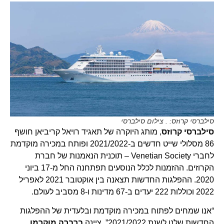
סילברסי קרוזס: . צילום סילברסי
סילברסי קרוזס
, מותג היוקרה של תאגיד רויאל קריביאן חושף
86 מסלולי שייט חדשים ב-2021/2022 ופותח במכירה מוקדמת
לחברי Venetian Society – תוכנית הנאמנות של חברת
הקרוזים. ההזמנות לכלל הנוסעים תפתחנה החל מ-17 ביוני
2020. ההפלגות החדשות תצאנה בין אוקטובר 2021 לאפריל
2022 וכוללות 222 יעדים ב-67 מדינות ו-8 מסביב לעולם.
“אנו שמחים לפתוח במכירה מוקדמת ובלעדית של ההפלגות
החדשות שלנו לשנת 2021/2022”, ציינה
ברברה מוקרמן