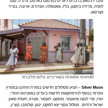
ומברידג’טאון ברבדוס ליעדים כמו סנט בארטס, גרנדה, סנט
לוסיה, מרידה ביוקטן, בליז, גואטמלה, הונדורס, ארובה, בונייר
וקורסאו.
40חוויות ססגוניות בקאריביים. צילום סילברסי
Silver Moon
– תציע מסלולים חדשים במזרח התיכון ובמפרץ
הפרסי בנוסף להרפתקאות חדשות ביעדים באוקיינוס ההודי.
הודו, סרי לנקה ומיאנמר. מוסקט, לוקסור, פטרה, תעלת סואץ,
ישראל ורודוס. מסלול נוסף יצא לפוקט, ינגון, קולומבו, קוצ’ין,