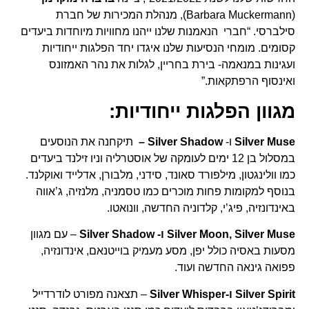
(Barbara Muckermann), מנהלת המכירות של חברת
סילברסי. “חברי הנאמנות שלנו ייהנו מחוויות מיוחדות ביעדים
קסומים. מומחי הנסיעות שלנו איגדו יחד הפלגות ייחודיות
ועגינות במנאמה- בירת בחריין, לגלות את נהר האמזונס
ואינסוף הרפתקאות.”
מגוון הפלגות ייחודיות:
Silver Muse
ו-
Silver Shadow –
תיקחנה את הנוסעים
במסלול בן 12 ימים לעומקה של אוסטרליה וניו זילנד ביעדים
כמו וולינגטון, מילפורד סאונד, סידני, מלבורן, אדלייד ואוקלנד.
בנוסף למקומות פחות מוכרים כמו טסמניה, מלנזיה, ג’אווה
באינדונזיה, פיג’י, קלדוניה החדשה, וונואטו.
Silver Moon, Silver Muse ו- Silver Shadow
– עם מגוון
מסעות באסיה כולל יפן, מסע מעמיק בוייטנאם, אינדונזיה,
פפואה גינאה החדשה ועוד.
Silver Spirit ו-Silver Whisper
– תצאנה מפורט לודרדייל