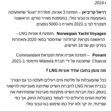
ו-2024.
רויאל קריביאן
– הזמינה 3 אוניות, מסדרת “Icon” שתופעלנה
באמצעות גז טבעי נוזלי, במספנות מאייר טורקו. הראשונה
תצטרף לצי ב-2022 ותארח כ-5000 נוסעים.
Norwegian Yacht Voyages
-הזמינה 4 אוניות LNG –
הראשונה נקראת ‘קרולינה’ שתימסר במאי 2020 והאחרות
בפרקי זמן של 18 חודשים.
Ponant
– הזמינה אונייה אחת הנקראת Commandant
Charcot שתוכננה על ידי חברת Wärtsilä ותימסר ב-2021.
מה טומן בחובו עתיד אוניות LNG ?
ככל שהמגבלות על פליטת גזים רעילים תעלנה כך גם הצורך
בבניית אוניות LNG לחברות השייט שתיהנה מעוניינות להישאר
בעסק. כעת חברות השייט מתקינות מערכות שמפחיתות את
פליטת הגזים הרעילים כדי לעמוד במגבלות החוק, אך כפי
שציינתי, זה יקר ולא יעיל כמו שימוש בגז טבעי נוזלי.