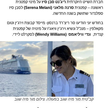
חברת השייט היוקרתית
ריג’נט סבן סיז
על מינוי קפטנית
ראשונה – קפטנית
סרנה מלאני (Serena Melani)
לסבן סיז
ספלנדור שתושק בשנה החדשה.
בחודש יוני הודיעו סר ריצ’רד ברנסון- מייסד קבוצת וירג’ין וטום
מקאלפין – מנכ”ל ונשיא וירג’ין וויאג’ז על מינויה של קפטנית
קנדית,
ונדי וויליאמס (Wendy Williams)
לסקרלט ליידי.
קב”טית מור מיה שגב בפעולה. צילום מור מיה שגב