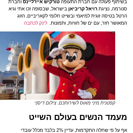
בשיתוף פעולה עם חברת התעופה
טורקיש איירליינס
וחברת
סנורמה, נציגת
רויאל קריביאן
בישראל, שבסופה זכו אתי וגיא
הרטל בטיסה זוגית למיאמי ובשייט חלומי לקאריביים
.
הזוג
המאושר חזר, עם ים של חוויות, ותמונות.
לינק לכתבה
קפטנית מיני מאוס לשירותכם. צילום דיסני
מעמד הנשים בעולם השייט
אף על פי שחלה התקדמות, עדיין 2% בלבד מכלל עובדי