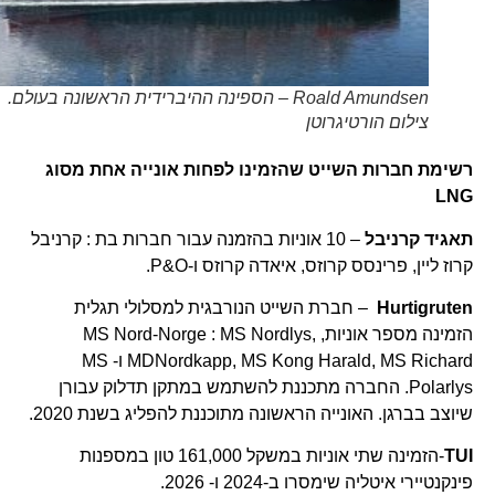
Roald Amundsen – הספינה ההיברידית הראשונה בעולם.
צילום הורטיגרוטן
רשימת חברות השייט שהזמינו לפחות אונייה אחת מסוג
LNG
תאגיד קרניבל
– 10 אוניות בהזמנה עבור חברות בת : קרניבל
קרוז ליין, פרינסס קרוזס, איאדה קרוזס ו-P&O.
Hurtigruten
– חברת השייט הנורבגית למסלולי תגלית
הזמינה מספר אוניות, MS Nord-Norge : MS Nordlys,
MDNordkapp, MS Kong Harald, MS Richard ו- MS
Polarlys. החברה מתכננת להשתמש במתקן תדלוק עבורן
שיוצב בברגן. האונייה הראשונה מתוכננת להפליג בשנת 2020.
TUI
-הזמינה שתי אוניות במשקל 161,000 טון במספנות
פינקנטיירי איטליה שימסרו ב-2024 ו- 2026.