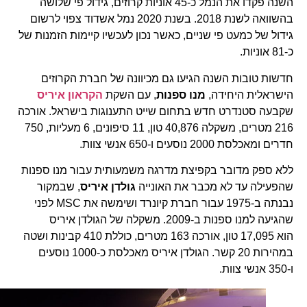
השנה פקדו את הנמל כ-45 אוניות קרוזים, גידול פי שלושה
בהשוואה לשנת 2018. בשנת 2020 נמל אשדוד צפוי לרשום
גידול של כמעט פי שניים, כאשר נכון לעכשיו קיימות הזמנות של
כ-81 אוניות.
חדשות טובות השנה הגיעו גם מכיוונה של חברת הקרוזים
הישראלית היחידה,
מנו ספנות
, עם השקת
הקראון איריס
שקבעה סטנדרט חדש בתחום שייט התענוגות בישראל. אורכה
216 מטרים, משקלה 40,876 טון, 11 סיפונים, 6 מעליות, 750
חדרים ומאכלסת 2000 נוסעים ו-650 אנשי צוות.
ללא ספק מדובר בקפיצת מדרגה משמעותית עבור מנו ספנות
שהפעילה עד לא מכבר את האונייה
גולדן איריס
, שבמקור
נבנתה ב-1975 עבור חברת קיונרד ושימשה את MSC לפני
שהגיעה למנו ספנות ב-2009. משקלה של הגולדן איריס
הוא 17,095 טון, אורכה 163 מטרים, כוללת 410 קבינות ושטה
במהירות 20 קשר. הגולדן איריס מאכלסת כ-1000 נוסעים
ו-350 אנשי צוות.