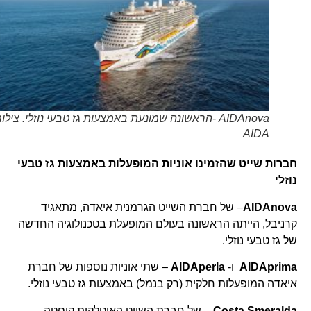
AIDAnova -הראשונה שמונעת באמצעות גז טבעי נוזלי. צילום
AIDA
חברות שייט שהזמינו אוניות המופעלות באמצעות גז טבעי
נוזלי
AIDAnova
– של חברת השייט הגרמנית איאדה, מתאגיד
קרניבל, הייתה הראשונה בעולם המופעלת בטכנולוגיה החדשה
של גז טבעי נוזלי.
AIDAprima
ו-
AIDAperla
– שתי אוניות נוספות של חברת
איאדה המופעלות חלקית (רק בנמל) באמצעות גז טבעי נוזלי.
Costa Smeralda
– של חברת השייט האיטלקית קוסטה