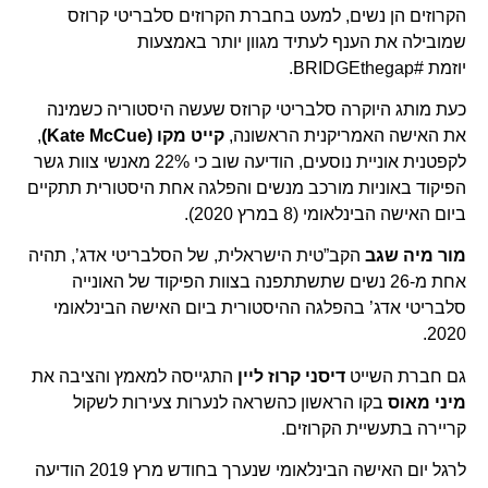
הקרוזים הן נשים, למעט בחברת הקרוזים סלבריטי קרוזס
שמובילה את הענף לעתיד מגוון יותר באמצעות
יוזמת #BRIDGEthegap.
כעת מותג היוקרה סלבריטי קרוזס שעשה היסטוריה כשמינה
את האישה האמריקנית הראשונה,
קייט מקו (Kate McCue)
,
לקפטנית אוניית נוסעים, הודיעה שוב כי 22% מאנשי צוות גשר
הפיקוד באוניות מורכב מנשים והפלגה אחת היסטורית תתקיים
ביום האישה הבינלאומי (8 במרץ 2020).
מור מיה שגב
הקב”טית הישראלית, של הסלבריטי אדג’, תהיה
אחת מ-26 נשים שתשתתפנה בצוות הפיקוד של האונייה
סלבריטי אדג’ בהפלגה ההיסטורית ביום האישה הבינלאומי
2020.
גם חברת השייט
דיסני קרוז ליין
התגייסה למאמץ והציבה את
מיני מאוס
בקו הראשון כהשראה לנערות צעירות לשקול
קריירה בתעשיית הקרוזים.
לרגל יום האישה הבינלאומי שנערך בחודש מרץ 2019 הודיעה