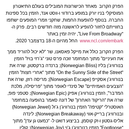
הפרק הקרוב מאחד הכישרונות המובילים בעולם התיאטרון
המוסיקלי בניו יורק במופע ברודווי ו-ווסט אנד, הזמין בכל ספינות
החברה. בנוסף להופעות החמות, שחקני וזמרי המופעים ישתפו
בחווייתם לחזור להופיע לראשונה מזה חודשים רבים. פרק ה-
“Live From Broadway”, יהיה זמין באתר
www.ncl.com/embark
החל מהיום ה-18 בדצמבר 2020.
הפרק הקרוב כולל את מייקל פאסאנו, שר “לא יכול להוריד ממך
את העיניים” מתוך המחזמר זוכה פרס טוני “ג’רזי בויז” הזמין
בנורוויג’ן בליז (Norwegian Bliss); ברנדה ברקסטון, שרה את
“On the Sunny Side of the Street” מתוך “אחרי חצות” הזמין
בנורוויג’ן אסקייפ (Norwegian Escape); מריסה רוזן, שרה את
“הצבעים האמיתיים” של סינדי לאופר מתוך “פריסילה, מלכת
המדבר”, הזמין בנורוויג’ן אפיק (Norwegian Epic); סטפני פופ,
שרה את “הריקוד האחרון” של דונה סאמר בהופעה במחזמר
האוסטרלי “קטיפה” הזמין בנורוויג’ן ג’ול (Norwegian Jewel)
ובנורוויג’ן ברייק-אווי (Norwegian Breakaway); לינדה
אליס-גסטון ו-זק קוסמן, בביצוע דואט ל- “כמעט גן עדן” מתוך
“Footloose” הזמין בנורוויג’ן ג’וי (Norwegian Joy); קולין