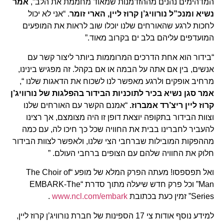
המדהימים נהנים מההזדמנות שמאוד מחממת את הלב”,
אמר
נשיא ומנכ”ל נורוויג’ן קרוז ליין, הארי זומר
. “אני לא יכול
לחכות לרגע שהאורחים שלנו יוכלו שוב לראות את המופעים
המועדפים עליהם בלב ים בקרוב מאוד.”
“בידור הוא אחת הדרכים המרוממות ביותר ליצור קשר עם
אנשים, בין אם אתה על הבמה או אם בקהל. זה מפגיש בינינו,
מרחיב אופקים ולרגע מאפשר לנו לשכוח את הדאגות שלנו “,
אמר סגן נשיא בכיר לתוכניות הבידור בהפלגות של נורוויג’ן
קרוז ליין ריצ’רד אמברוז.
“אמנם הקשר עם האורחים שלנו
וצוות הבידור בתקופה יוצאת דופן זו היה מצומצם, אך רצינו
להעביר לחברינו בבית את החוויה שכל כך חיכו לה, עם כמה
מההפקות המובילות שברחבי הצי שלנו, ולאפשר לצוות הבידור
חלוק את החוויה שלהם עם הצופים ברחבי העולם. ”
ואל תפספסו! מעתה הפרק המלא של מופע “The Choir of
Man” וכל פרק חדש שיעלה מתוך סדרת “EMBARK-The
Series” זמין כעת בכתובת
www.ncl.com/embark
.
למידע נוסף אודות צי 17 הספינות של חברת נורוויג’ן קרוז ליין,