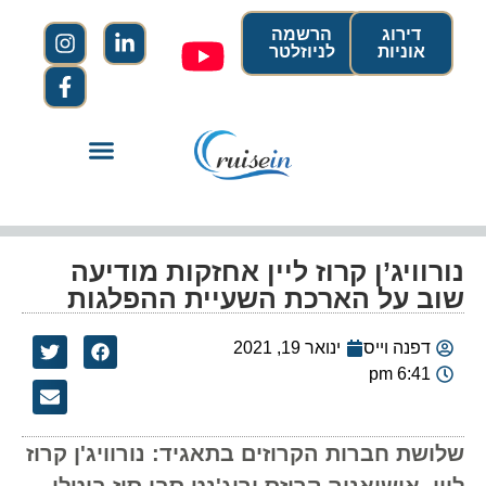
דירוג
הרשמה
אוניות
לניוזלטר
נורוויג’ן קרוז ליין אחזקות מודיעה
שוב על הארכת השעיית ההפלגות
דפנה וייס
ינואר 19, 2021
6:41 pm
שלושת חברות הקרוזים בתאגיד: נורוויג'ן קרוז
ליין, אושיאניה קרוזס וריג'נט סבן סיז ביטלו