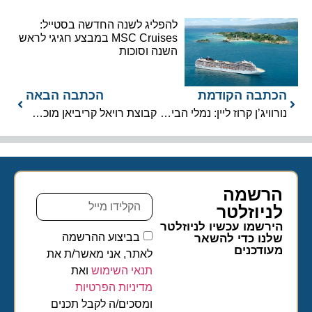
להפליג לשנה החדשה בסטייל:
MSC Cruises במבצע חגיגי לראש
השנה וסוכות
הכתבה הקודמת
הכתבה הבאה
נורוויג’ן קרוז ליין: נמלי הבית והאוניות לשנה הקרובה
קבוצת רויאל קריביאן מוכרת את אזמרה תמורת 201 מיליון דולר
הרשמה
לניוזלטר​
הירשמו עכשיו לניוזלטר
בביצוע ההרשמה
שלנו כדי להשאר
מעודכנים
לאתר, אני מאשר/ת את
תנאי השימוש
ואת
מדיניות הפרטיות
ומסכים/ה לקבל תכנים