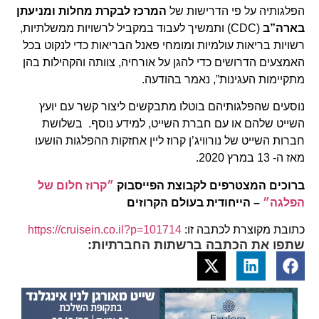
הפלגותיה על פי הדרישות של
המרכז לבקרת מחלות ומניעתן
בארה”ב
(CDC) ותמשיך לעבוד במקביל לרשויות ממשלתיות,
רשויות בריאות עולמיות ומומחי פאנל הבריאות כדי לנקוט בכל
האמצעים הדרושים כדי להגן על אורחיה, צוותה והקהילות בהן
מתקיימות העגינות”, נאמר בהודעה.
נוסעים שהפלגותיהם בוטלו מתבקשים ליצור קשר עם יועץ
השייט שלהם או עם חברת השייט, למידע נוסף. בשלושת
חברות השייט של נורוויג’ן קרוז ליין אחזקות ההפלגות הושעו
מאז ה- 13 במרץ 2020.
ברוכים המצטרפים לקבוצת הפייסבוק
״קרוז חלום של
הפלגה״
– הייחודית בעולם הקרוזים
כתובת מקוצרת לכתבה זו:
https://cruisein.co.il?p=101714
שתפו את הכתבה ברשתות החברתיות: