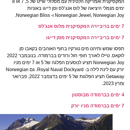
המקסיקנית ואמריקה הלטינית עם מסלולי שייט של 5, 7 או 8
ימים מנמלי היציאה של לוס אנג’לס וסן דייגו באוניות
Norwegian Jewel, Norwegian Joy ו- Norwegian Bliss.
7 ימים בריביירה המקסיקנית מלוס אנג’לס
7 ימים בריביירה המקסיקנית מסן דייגו
תפסו שמש ותיהנו מים טורקיז בחוף האוהבים בקאבו סן
לוקאס. טיילו לאורך חופי חול ורודים בברמודה. בנובמבר 2022
Norwegian Joy תציע לנוסעים הפלגה של 5 או 7 ימים מניו
יורק עם לינת לילה ב- Royal Naval Dockyard. גם Norwegian
Getaway תציע הפלגות של 5 ימים בדצמבר 2022, פברואר
ומרץ 2023.
4 ימים בברמודה מבוסטון
7 ימים בברמודה מניו יורק