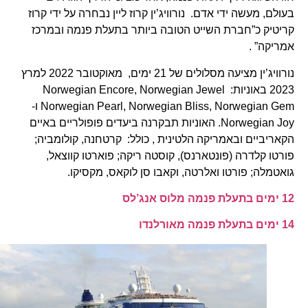
בעולם, מעשה ידי אדם. נורוויג’ין קרוז ליין נבחרה על ידי קרוז
קריטיק כ”חברת השייט הטובה ביותר בתעלת פנמה ובמרכז
אמריקה” .
נורוויג’ין מציעה מסלולים של 21 ימים, מאוקטובר 2022 למרץ
2023 באוניות: Norwegian Encore, Norwegian Jewel
Norwegian Pearl, Norwegian Bliss, Norwegian Gem ו-
Norwegian Joy. האוניות תבקרנה ביעדים פופולריים באיים
הקאריביים ובאמריקה הלטינית , כולל: קרטחנה, קולומביה;
פורטו קלדרה (פונטארנס), קוסטה ריקה; פוארטו קווצאל,
גואטמלה; פורטו ואלרטה, וקאבו סן לוקאס, מקסיקו.
12 ימים בתעלת פנמה מלוס אנג’לס
14 ימים בתעלת פנמה מאורלנדו