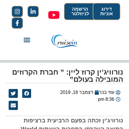
דירוג
הרשמה
אוניות
לניוזלטר
נורוויג’ין קרוז ליין: ” חברת הקרוזים
המובילה בעולם”
עוזי בכר
דצמבר 16, 2019
8:36 pm
נורוויג'ין זכתה בפעם הרביעית ברציפות
בתואר היוקרתי בתחרות השנתית World