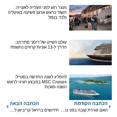
נעצר רגע לפני העלייה לאונייה:
חשוד כראש ארגון פשיעה באיטליה
נלכד בנמל
עולם השייט של דיסני מתרחב:
הדרך ל-13 אוניות קרוזים נחשפת
להפליג לשנה החדשה בסטייל:
MSC Cruises במבצע חגיגי לראש
השנה וסוכות
הכתבה הקודמת
הכתבה הבאה
האם סגירת קובה בפני נוסעי הקרוזים גרמה לזעזועים?
חידושים ברויאל קריביאן לקראת בואה של השנה האזרחית החדשה