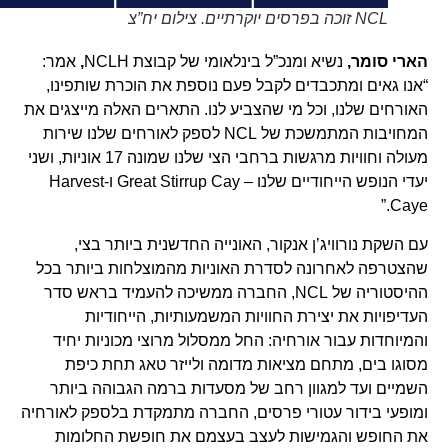
NCL זוכה בפרסים יוקרתיים. צילום יח”צ
הארי סומר,
נשיא ומנכ”ל בינלאומי של קבוצת NCLH
,
אמר:
“אנו גאים ומתכבדים לקבל פעם נוספת את הוכרת שותפינו,
האורחים שלנו, וכל מי שהצביע לנו. התארים האלה מייצגים את
המחויבות המתמשכת של NCL לספק לאורחים שלנו שירות
מעולה וחוויות מרגשות ברחבי הצי שלנו שמונה 17 אוניות, ושני
יעדי הנופש הייחודיים שלנו – Great Stirrup Cay ו-Harvest
Caye.”
עם השקת נורוויג’ן אנקור, האונייה החדשנית ביותר בצי,
שהצטרפה לאחרונה לסדרת האוניות מהמוצלחות ביותר בכל
ההיסטוריה של NCL, החברה ממשיכה להעמיד בראש סדר
העדיפויות את יצירת החוויות המשמעותיות, הייחודיות
והמיוחדות עבור אורחיה: החל ממסלול מרוצי מכוניות יחיד
מסוגו בים, מתחם מציאות מדומה ולייזר טאג תחת כיפת
השמיים ועד למגוון רחב של מסעדות ברמה הגבוהה ביותר
ומופעי בידור עטורי פרסים, החברה מתמקדת בלספק לאורחיה
את החופש והגמישות לעצב בעצמם את חופשת החלומות