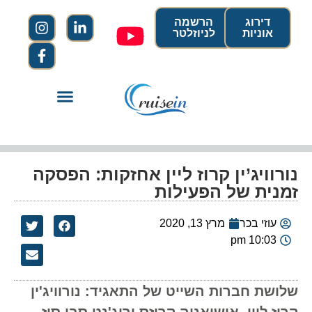
דירוג
הרשמה
אוניות
לניוזלטר
נורוויג’ין קרוז ליין אחזקות: הפסקה
זמנית של הפעילות
עוזי בכר
מרץ 13, 2020
10:03 pm
שלושת חברות השייט של התאגיד: נורוויג'ין
קרוז ליין, אושיאניה קרוזס וריג'נט סבן סיז