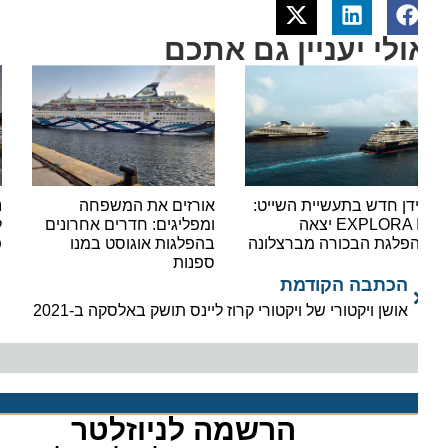
ולי יעניין גם אתכם
דן חדש בתעשיית השייט:
אורזים את המשפחה
נעצר 
EXPLORA III יצאה
ומפליגים: חדרים אחרונים
לאוני
פלגת הבכורה מברצלונה
בהפלגות אוגוסט במנו
פשיעה
ספנות
הכתבה הקודמת
אושן ויקטורי של ויקטורי קרוז ליינס תושק באלסקה ב-2021
הרשמה לניוזלטר​