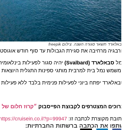
אלארד תשאר סגורה השנה. צילום freepik
רבגיה מרחיבה את סגירת הגבולות עד סוף חודש אוגוסט ולמ
מל
סבאלארד (Svalbard)
יהיה סגור לפעילות בינלאומית. מ
שמש נמל בית למרבית מותגי ספינות התגלית היוצאות להפלגו
אלארד יפתח ביוני לפעילות פנימית בלבד ללא פעילות בינל
וכים המצטרפים לקבוצת הפייסבוק
״קרוז חלום של הפל
ובת מקוצרת לכתבה זו:
https://cruisein.co.il?p=99947
תפו את הכתבה ברשתות החברתיות: