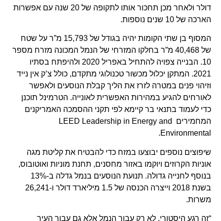
דולר ולאחר מכן תחכור אותו לתקופה של 20 שנה עם אפשרות
הארכה של 10 שנים נוספות.
המסוף בן שתי הקומות יהיה בגודל של 15,793 מ”ר על שטח
של 40,468 מ”ר בחלקו המזרחי של הנמל המכונה מזרח מספר
10. הבנייה צפויה להתחיל באפריל 2020 ולהיפתח בסתיו
2021. המתקן יכלול מכשור טכנולוגי מתקדם, כולל צ’ק אין נייד
וזיהוי פנים במטרה לזרז את הליך קבלת הנוסעים ולאפשר
לאורחים להגיע במהירות האפשרית לאונייה. הטרמינל תוכנן
כדי לעמוד בתנאי בר קיימא לפי תקני ההסמכה האמריקנים
המחמירים LEED Leadership in Energy and
Environmental.
שיפוצים נוספים יבוצעו במזח כדי להבטיח את קליטת מגה
אוניות הקרוזים ויוקמו באזור מחסנים, תחנת מוניות ואוטובוס,
בנוסף לחנייה גדולה. תנועת הנוסעים בנמל גדלה ב-13%
בשנת 2018 וייצרה הכנסה של 1.5 מיליארד דולר ו-26,241
משרות.
“זה רגע היסטורי, לא רק עבור הנמל אלא גם עבור העיר