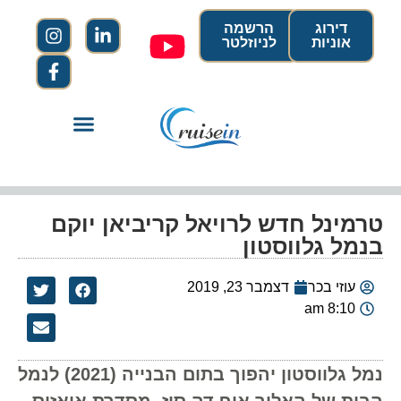
דירוג
הרשמה
אוניות
לניוזלטר
טרמינל חדש לרויאל קריביאן יוקם
בנמל גלווסטון
עוזי בכר
דצמבר 23, 2019
8:10 am
נמל גלווסטון יהפוך בתום הבנייה (2021) לנמל
הבית של האלור אוף דה סיז, מסדרת אואזיס