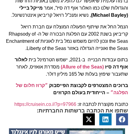
ברמה עולמית שיאפשר לנו להפליג משם באוניות החדשות
והגדולות שלנו כמו האלור אוף דה סיז”, אמר
מייקל ביילי
(Michael Bayley)
, נשיא ומנכ”ל רויאל קריביאן אינטרנשיונל.
הנמל החל את שיתוף הפעולה המוצלח עם חברת רויאל
קריביאן בשנת 2002 עם הפלגת הבכורה של ה- Rhapsody of
the Seas ונכון להיום משמש נמל בית לאוניות Enchantment of
the Seas ואונייה הגדולה באזור Liberty of the Seas.
בתום עבודות הבנייה ב-2021, ישמש הטרמינל בית
לאלור
אוף דה סיז
(Allure of the Seas)
מסדרת אואזיס, לאחר
שתעבור שיפוץ בעלות של 165 מיליון דולר.
ברוכים המצטרפים לקבוצת הפייסבוק
״קרוז חלום של
הפלגה״
– הייחודית בעולם הקרוזים
כתובת מקוצרת לכתבה זו:
https://cruisein.co.il?p=97966
שתפו את הכתבה ברשתות החברתיות: