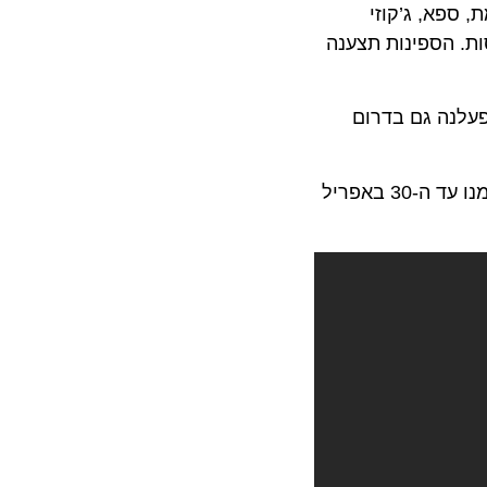
א, ג’קוזי
8 מהחדרים מצוידים במרפסות. הספינות תצענה
ב ב-2023. בנוסף, הספינות תופעלנה גם בדרום
חברת השייט American Queen Steamboat מציעה לנוסעים מבצע הכולל הנחה של 1,200$ לחדר במסלולי שייט שיוזמנו עד ה-30 באפריל