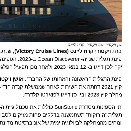
שן ויקטורי של ויקטורי קרוז ליינס
ברת
ויקטורי קרוז ליינס (Victory Cruise Lines)
דייגו ב- 12 במאי 2023 ולאחר מכן תפעיל הפלגות באלסקה, בני 11 ו-12 ימים בין וונקובר לסיטקה או מסיטקה לסיאטל.
ינת התגלית הראשונה (האחות) של החברה,
אושן ויקטורי
בקיץ 2021 דחתה את השירות לאחר שממשלת קנדה הודיעה
 קיץ 2023 ובין סן דייגו לפוארטו קלדרה.
גלית “הירוקות” תשתמשנה בדלקים פחות מזיקים לסביבה, את 
מחים מהמחלקה לביולוגיה ימית של אוניברסיטת מדינת קליפ