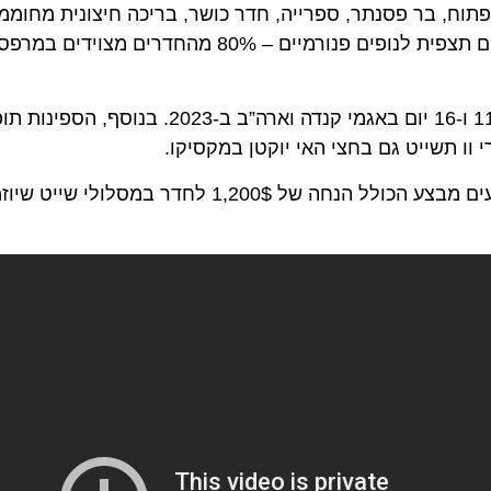
, בר פסנתר, ספרייה, חדר כושר, בריכה חיצונית מחוממת, ספ
וטרקלין תצפית. כל החדרים בספינה הם חיצוניים המעניקים תצפית לנופים פנורמיים – 0%
במקביל הספינות ויקטורי ו וויקטורי וו תצענה הפלגות בני 11 ו-16 יום באגמי קנדה וארה”
 תשייט גם בחצי האי יוקטן במקסיקו.