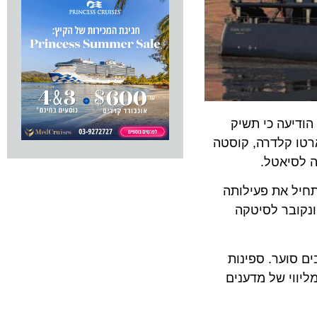
י חברת השייט American Queen Steamboat הודיעה כי תשיק
בכורה תצא מפוארטו קלדרה, קוסטה
 , שתוכננה להתחיל את פעילותה
ובר לסיטקה
יותר בים סוער. ספינות
י של מדענים