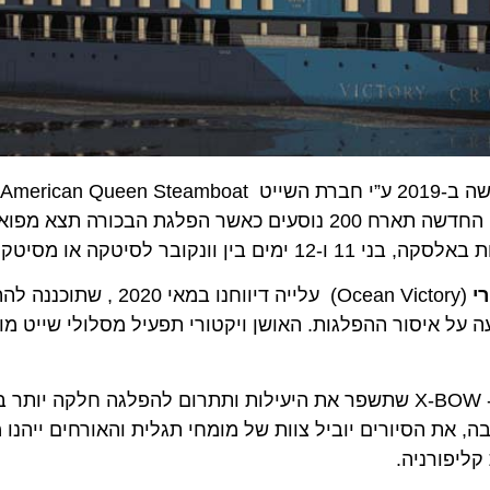
, שנרכשה ב-2019 ע”
ספינת תגלית שנייה- Ocean Discoverer ב-2023. הספינה החדשה תארח 200 נוסעים כאשר הפלגת ה
(Ocean Victory) עלייה דיווחנו במאי 2020
 על איסור ההפלגות. האושן ויקטורי תפעיל מסלולי שייט מוונק
שתי הספינות מסדרת SunStone כוללות את טכנולוגיית ה- X-BOW שתשפר את היעילות ותתרום להפלגה חלקה 
הסיורים יוביל צוות של מומחי תגלית והאורחים ייהנו מליוו
ורניה.