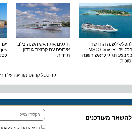
יג לשנה החדשה
חוגגים את ראש השנה בלב
בסטייל: MSC Cruises
אירופה עם קבוצת גורדון
ע חגיגי לראש השנה
תיירות
לסקנדינב
ת
ה
קריסטל קרוזס מודיעה על דרישת ח
שאר מעודכנים
בביצוע ההרשמה לאתר, אני