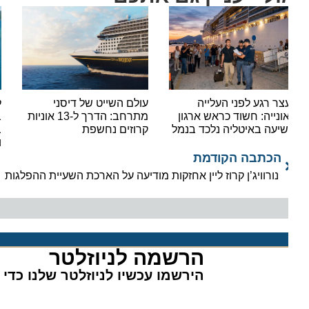
צר רגע לפני העלייה
עולם השייט של דיסני
להפל
ונייה: חשוד כראש ארגון
מתרחב: הדרך ל-13 אוניות
יעה באיטליה נלכד בנמל
קרוזים נחשפת
במבצ
וסוכו
הכתבה הקודמת
נורוויג’ן קרוז ליין אחזקות מודיעה על הארכת השעיית ההפלגות
הרשמה לניוזלטר​
הירשמו עכשיו לניוזלטר שלנו כדי לה