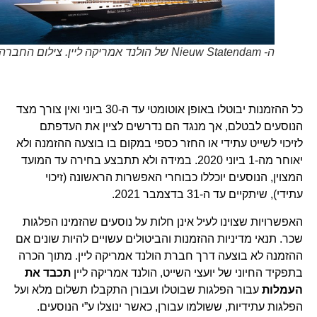
ה- Nieuw Statendam של הולנד אמריקה ליין. צילום החברה
כל ההזמנות יבוטלו באופן אוטומטי עד ה-30 ביוני ואין צורך מצד
הנוסעים לבטלם, אך מנגד הם נדרשים לציין את העדפתם
לזיכוי לשייט עתידי או החזר כספי במקום בו בוצעה ההזמנה ולא
יאוחר מה-1 ביוני 2020. במידה ולא תתבצע בחירה עד המועד
המצוין, הנוסעים יוכללו כבוחרי האפשרות הראשונה (זיכוי
עתידי), שיתקיים עד ה-31 בדצמבר 2021.
האפשרויות שצוינו לעיל אינן חלות על נוסעים שהזמינו הפלגות
שכר. תנאי מדיניות ההזמנות והביטולים עשויים להיות שונים אם
ההזמנה לא בוצעה דרך חברת הולנד אמריקה ליין. מתוך הכרה
בתפקיד החיוני של יועצי השייט, הולנד אמריקה ליין
תכבד את
העמלות
עבור הפלגות שבוטלו ועבורן התקבלו תשלום מלא ועל
הפלגות עתידיות, ששולמו עבורן, כאשר ינוצלו ע”י הנוסעים.