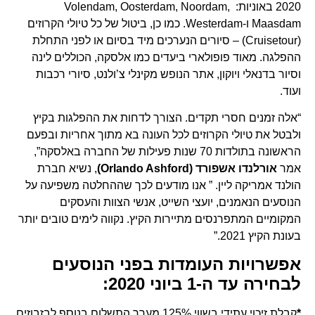
2020 באוניות: Volendam, Oosterdam, Noordam,
Maasdam ו-Westerdam. כמו כן, ביטול של כל טיולי הקרוזים
(Cruisetour) – סיורים הנערכים מיד בסיום או לפני התחלת
ההפלגה. מאוד פופולארי ביעדים כמו אלסקה, הכוללים לינה
וסיור בדנאלי ויוקון, אתר הנופש מקינלי צ’ולנט, סיורי רכבות
ועוד.
“אלה זמנים חסרי תקדים. הצורך לדחות את ההפלגות בקיץ
ולבטל את טיולי הקרוזים לכל העונה בא מתוך אחריות ובפעם
הראשונה בתולדות 70 שנות פעילות של החברה באלסקה”,
אמר
אורלנדו אשפורד
(Orlando Ashford)
, נשיא חברת
הולנד אמריקה ליין. ” אנו מודעים לכך שההחלטה משפיעה על
הנוסעים הנאמנים, יועצי השייט, אנשי הצוות והעסקים
המקומיים המתפרנסים מתיירות הקיץ. נקווה לימים טובים יותר
בעונת הקיץ 2021.”
אפשרויות העומדות בפני הנוסעים
לבחירה עד ה-1 ביוני 2020:
*
קבלת זיכוי עתידי בשווי 125% מערך התשלום בנוסף לבזבוזים