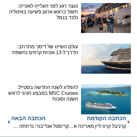
נעצר רגע לפני העלייה לאונייה:
חשוד כראש ארגון פשיעה באיטליה
נלכד בנמל
עולם השייט של דיסני מתרחב:
הדרך ל-13 אוניות קרוזים נחשפת
להפליג לשנה החדשה בסטייל:
MSC Cruises במבצע חגיגי לראש
השנה וסוכות
הכתבה הקודמת
הכתבה הבאה
קרניבל קרוז ליין מאריכה את השעיית ההפלגות עד ל-27 ביוני
קריסטל אנדיבור: נדחתה השקת מגה יאכטת התגלית הגדולה בעולם