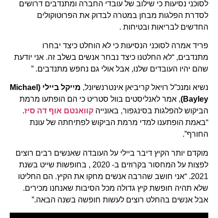
לסוכני נסיעות כי שילוב של עובדי החברה ומתנדבים דרושים
לסדרת הפלגות מבחן במטרה לבדוק את הפרוטוקולים
החדשים לבריאות ובטיחות .
פריד אמרה לסוכני הנסיעות כי לא הוחלט כיצד יבחרו
מתנדבים, “לא החלטנו כיצד נבחר אנשים בשלב זה. אני יודעת
שהם יהיו העובדים שלנו, אבל אולי גם נחפש מתנדבים. ”
נשיא ומנכ”ל רויאל קריביאן אינטרנשיונל,
מייקל ביילי (
Michael
Bayley
)
, אמר לאנליסטים בוול סטריט כי הם הופתעו מרמת
הביקוש להפלגות בסינגפור, באונייה
קוואנטם אוף דה סיז
.
“באמת הופתענו למדי מרמת הביקוש לפתיחתה של עונת
החורף”.
מוקדם יותר הקיץ דיבר ביילי על העובדה שאנשים רבים רוצים
לפצות על המחסור בקרוזים ב- 2020 , בחופשות שייט בשנת
2021. “אני חושב שהרבה אנשים מחקו את הקיץ. הם החליטו
שלא תהיה חופשת קיץ גדולה מכל הסיבות שאנחנו מכירים.
אבל אנשים בהחלט רוצים לעשות חופשה בשנה הבאה.”