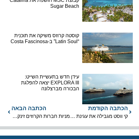
קבוצת MSC חושפת את Catalina
Sugar Beach
קוסטה קרוזס משיקה את תוכנית
“Latin Soul” ב-Costa Fascinosa
עידן חדש בתעשיית השייט:
EXPLORA III יצאה להפלגת
הבכורה מברצלונה
הכתבה הקודמת
הכתבה הבאה
קי ווסט מגבילה את עגינת אוניות הקרוזים
מניות חברות הקרוזים זינקו ב-30%-20%