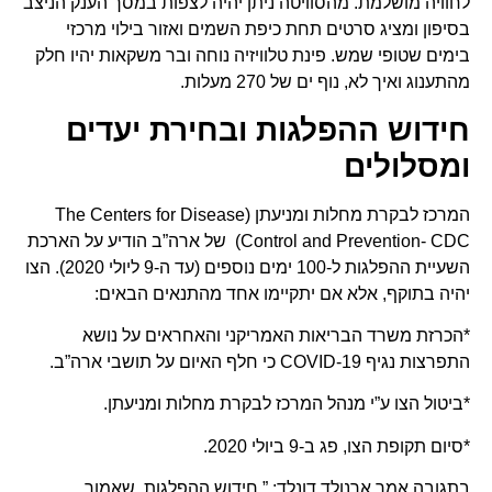
לחוויה מושלמת. מהסוויטה ניתן יהיה לצפות במסך הענק הניצב
בסיפון ומציג סרטים תחת כיפת השמים ואזור בילוי מרכזי
בימים שטופי שמש. פינת טלוויזיה נוחה ובר משקאות יהיו חלק
מהתענוג ואיך לא, נוף ים של 270 מעלות.
חידוש
ההפלגות ובחירת יעדים
ומסלולים
המרכז לבקרת מחלות ומניעתן (The Centers for Disease
Control and Prevention- CDC) של ארה”ב הודיע על הארכת
השעיית ההפלגות ל-100 ימים נוספים (עד ה-9 ליולי 2020). הצו
יהיה בתוקף, אלא אם יתקיימו אחד מהתנאים הבאים:
*הכרזת משרד הבריאות האמריקני והאחראים על נושא
התפרצות נגיף COVID-19 כי חלף האיום על תושבי ארה”ב.
*ביטול הצו ע”י מנהל המרכז לבקרת מחלות ומניעתן.
*סיום תקופת הצו, פג ב-9 ביולי 2020.
בתגובה אמר ארנולד דונלד: ” חידוש ההפלגות, שאמור