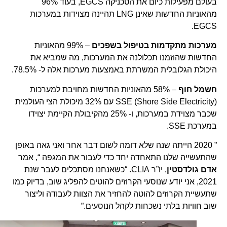
בעולם מפעילות כיום את הטכניקה EGCS, בעוד 96%
מהאוניות החדשות שאינן LNG תהיינה מצוידות במערכות
EGCS.
מערכות מתקדמות בטיפול בשפכים
– 99% מהאוניות
החדשות שהוזמנו תכלולנה את המערכות, מה שמביא את
היכולת הגלובלית המשרתת באמצעות מערכות אלה ל- 78.5%.
חשמל חוף
– 58% מהאוניות החדשות מחויבת למערכות
(SSE (Shore Side Electricity עם 32% מיכולת הצי העולמית
שכבר מצוידת במערכות, ו- 25% מהקיבולת הקיימת יצוידו
במערכת SSE.
” 2020 הייתה שנה שלא דומה לשום דבר אחר ואני גאה באופן
שהתעשייה שלנו התאחדה יחד כדי לעבור את המגפה “, אמר
אדם גולדסטין
, יו”ר CLIA. “כשאנחנו מסתכלים לעבר שנת
2021, אני יודע שנוסעי הקרוזים להוטים להפליג שוב, בדיוק כמו
שתעשיית הקרוזים להוטה להחזיר את הצוות לעבודה וליצור
שוב חוויות בלתי נשכחות לקהל הנוסעים.”