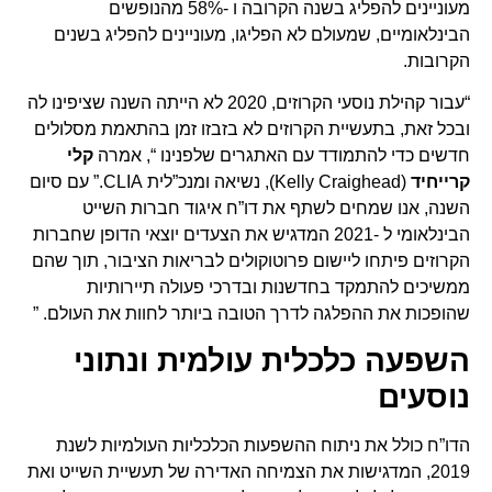
מעוניינים להפליג בשנה הקרובה ו -58% מהנופשים
הבינלאומיים, שמעולם לא הפליגו, מעוניינים להפליג בשנים
הקרובות.
“עבור קהילת נוסעי הקרוזים, 2020 לא הייתה השנה שציפינו לה
ובכל זאת, בתעשיית הקרוזים לא בזבזו זמן בהתאמת מסלולים
חדשים כדי להתמודד עם האתגרים שלפנינו “, אמרה
קלי
קרייחיד
(Kelly Craighead), נשיאה ומנכ”לית CLIA.” עם סיום
השנה, אנו שמחים לשתף את דו”ח איגוד חברות השייט
הבינלאומי ל -2021 המדגיש את הצעדים יוצאי הדופן שחברות
הקרוזים פיתחו ליישום פרוטוקולים לבריאות הציבור, תוך שהם
ממשיכים להתמקד בחדשנות ובדרכי פעולה תיירותיות
שהופכות את ההפלגה לדרך הטובה ביותר לחוות את העולם. ”
השפעה כלכלית עולמית ונתוני
נוסעים
הדו”ח כולל את ניתוח ההשפעות הכלכליות העולמיות לשנת
2019, המדגישות את הצמיחה האדירה של תעשיית השייט ואת