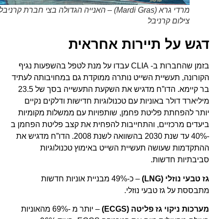
מרדי גרא (Mardi Gras) – האנייה הגדולה בצי חברת קרניבל.
צילום קרניבל
דגש על תיירות אחראית
בזמן שהחברות ב- CLIA עבדו על מנת לטפל בהשפעות נגיף
הקורונה, תעשיית השייט נותרה ממוקדת גם במחויבותה לעתיד
בר קיימא. הדו”ח מדגיש את השקעת התעשייה בסך של 23.5
מיליארד דולר באוניות עם טכנולוגיות חדישות ודלקים נקיים
יותר להפחתת פליטת פחמן, שותפויות עם ממשלות מקומיות
ביעדים מרכזיים, והתחייבות להפחית את קצב פליטת הפחמן ב
-40% עד שנת 2030 בהשוואה לשנת 2008. הדו”ח מדגיש את
ההתקדמות שעושה תעשיית השייט באימוץ טכנולוגיות
סביבתיות חדשות.
גז טבעי נוזלי
(LNG)
– כ-49% מבניית אוניות חדשות
מתבססת על גז טבעי נוזלי.
מערכות ניקוי גז פליטה (
ECGS
)
– יותר מ -69% מהאוניות