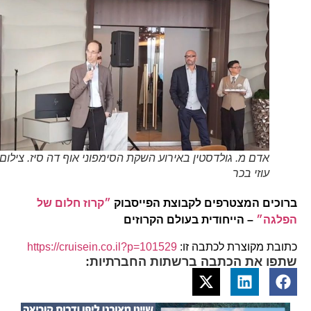
אדם מ. גולדסטין באירוע השקת הסימפוני אוף דה סיז. צילום
עוזי בכר
ברוכים המצטרפים לקבוצת הפייסבוק
״קרוז חלום של
הפלגה״
– הייחודית בעולם הקרוזים
כתובת מקוצרת לכתבה זו:
https://cruisein.co.il?p=101529
שתפו את הכתבה ברשתות החברתיות: