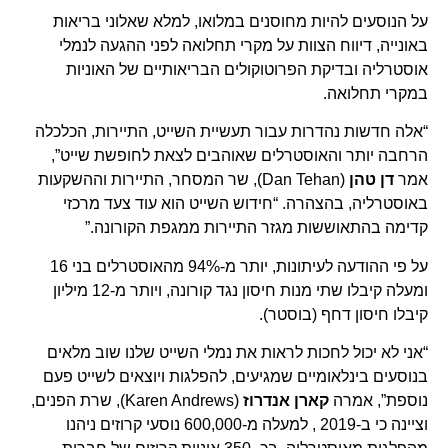
על הנוסעים להיות מחוסנים במלואו, למלא שאלוני בריאות
באונייה, דיווח הצוות על מקרי תחלואה לפני ההגעה לנמלי
אוסטרליה ובדיקת הפרוטוקולים הבריאותיים של האוניות
במקרי תחלואה.
“אלה חדשות נהדרות עבור תעשיית השייט, התיירות, הכלכלה
הרחבה יותר והאוסטרלים שאוהבים לצאת לחופשת שייט”,
אמר
דן טהן
(Dan Tehan), שר המסחר, התיירות וההשקעות
באוסטרליה, בהצהרה. “חידוש השייט הוא עוד צעד מרכזי
קדימה בהתאוששות מגזר התיירות ממגפת הקורונה.”
על פי ההודעה לעיתונות, יותר מ-94% מהאוסטרלים בני 16
ומעלה קיבלו שתי מנות חיסון נגד קורונה, ויותר מ-12 מיליון
קיבלו חיסון דחף (בוסטר).
“אני לא יכול לחכות לראות את נמלי השייט שלנו שוב מלאים
בנוסעים בינלאומיים שמגיעים, להפלגות ויוצאים לשייט פעם
נוספת”, אמרה
קארן אנדרוז
(Karen Andrews), שרת הפנים,
וציינה כי ב-2019 , למעלה מ-600,000 נוסעי קרוזים ניהנו