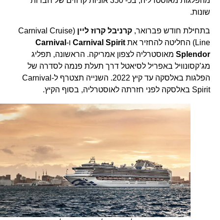
מהפלגות מאוסטרליה, בכ- 350 אוניות קרוזים של חברות
שונות.
בתחילת חודש פברואר,
קרניבל קרוז ליין
(Carnival Cruise
Line) החליטה להחזיר את
Carnival Spirit
ו-
Carnival
Splendor
מאוסטרליה לצפון אמריקה. הראשונה, תפליג
מג’קסונוויל באפריל לסיאטל דרך תעלת פנמה לסדרה של
הפלגות באלסקה עד קיץ 2022. השנייה תצטרף ל-Carnival
Spirit באלסקה לפני חזרתה לאוסטרליה, בסוף הקיץ.