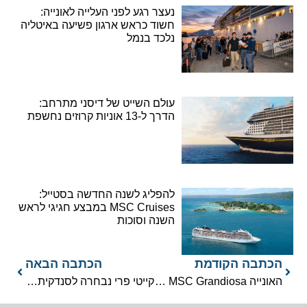
נעצר רגע לפני העלייה לאונייה:
חשוד כראש ארגון פשיעה באיטליה
נלכד בנמל
עולם השייט של דיסני מתרחב:
הדרך ל-13 אוניות קרוזים נחשפת
להפליג לשנה החדשה בסטייל:
MSC Cruises במבצע חגיגי לראש
השנה וסוכות
הכתבה הקודמת
הכתבה הבאה
האונייה MSC Grandiosa תוצב הקיץ בפיורדים הנורבגיים
קייטי פרי נבחרה לסנדקית האונייה נורוויג’ן פרימה