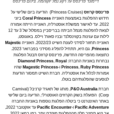
דיימונד פרינסס על רקע נמל יוקוהמה. צילום פרינסס
פרינסס קרוזס
(Princess Cruises) הודיעה ביום שלישי על
חידוש ההפלגות באמצעות האונייה
Coral Princess
ביוני
2022. עד לאישור ממשלת אוסטרליה, האונייה הייתה אמורה
לצאת להפלגות מנמל הביתה בבריסביין במסלול של 3 עד 12
לילות עם עגינות בקווינסלנד ובניו סאות’ ויילס. באוגוסט,
האונייה תחזור לסידני לעונת השייט 2022/23. האונייה
Majestic
Princess
, גם היא, תתחיל להפליג מסידני בפברואר 2023.
כתוצאה מהפריסה החדשה, פרינסס קרוזס תבטל הפלגות
נבחרות באוניות החברה:
Royal
,
Diamond Princess
Ruby Princess
,
Princess
ו-
Magestic Princess
שהיו
אמורות לכלול את אוסטרליה. חברת השייט תמסור הודעות
לנוסעים שהפלגותיהם בוטלו.
חברת
P&O Australia
, מותג של תאגיד קרניבל (Carnival
Corp) הפועלת בשוק הקרוזים האוסטרלי, הודיעה ביום שלישי
באתר האינטרנט כי ביטלה הפלגות נוספות באוניות החברה
Pacific Adventure
ו-
Pacific Encounter
עד אוקטובר 2022,
אך היא תחזיר חלק מההפלגות מוקדם יותר, כמו במאי 2022