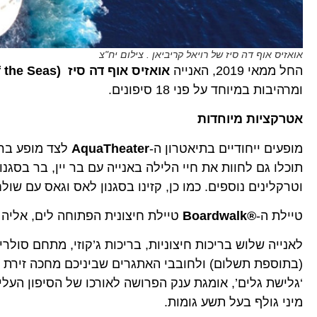
אואזיס אוף דה סיז של רויאל קריביאן . צילום יח"צ
החל ממאי 2019, האנייה
אואזיס אוף דה סיז
(Oasis of the Seas®)
ומרהיבות במיוחד על פני 18 סיפונים.
אטרקציות מיוחדות
מופעים ייחודיים בתיאטרון ה-
AquaTheater
תוכלו גם לחוות את חיי הלילה באנייה עם בר יין, בר בסגנון
וטרקלינים נוספים. כמו כן, קזינו בסגנון לאס וגאס עם שול
טיילת ה-
®Boardwalk
טיילת חיצונית הפתוחה לים, אליה צמוד ה-Central Park® שופע הצמחייה, עם המסעדות, בתי
לאנייה שלוש בריכות חיצוניות, בריכות ג’קוזי, מתחם סולר
(בתוספת תשלום) ולחובבי האתגרים שביניכם מחכה זירת ה
‘גלישת גלים’, אומגת ענק הפרושה לאורכו של הסיפון העל
מיני גולף בעל תשע גומות.