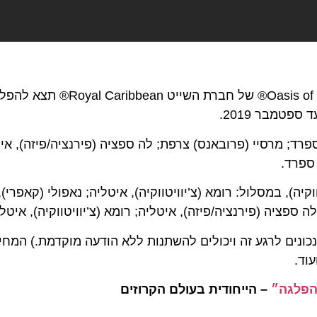
אניית הנופש החדשנית מסדרת הגדולות בעולם-  Seas
ספטמבר 2019.
רד; מרסיי (פרובאנס) צרפת; לה ספציה (פירנציה/פיזה), אי
 ספרד.
קיה), במסלול: רומא (צ’יוויטווקיה), איטליה; נאפולי (קאפרי)
ספציה (פירנציה/פיזה), איטליה; רומא (צ’יוויטווקיה), איטל
המחירים נכונים לרגע זה ויכולים להשתנות ללא הודעה מוקדמת.) המ
עוד.
הפלגה״
– הייחודית בעולם הקרוזים