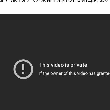
שיוצאים ל”קרוזים”. בנוסף, הגיל הממוצע של הנופשים ירד ל-35 , עקב העובדה כי הקהל הישראלי למד ל