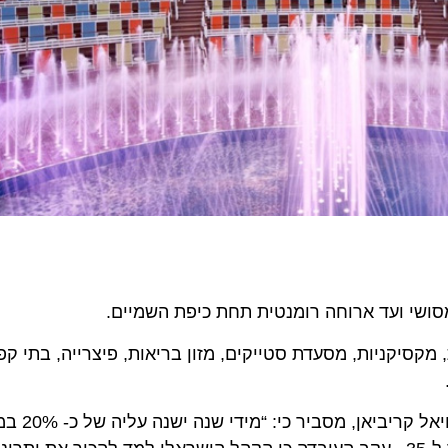
סושי ועד ארוחה רומנטית תחת כיפת השמיים.
 מקסיקניות, מסעדת סטייקים, מזון בריאות, פיצרייה, בתי קפ
מנכ”ל ‘סנורמה’ נצ