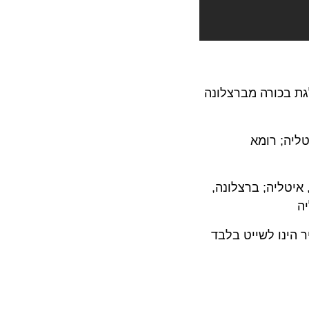
Oasis of the® של חברת השייט Royal Caribbean® תצא להפלגת בכורה מברצלונה
טליה; רומא
, איטליה; ברצלונה,
יה
חיר הינו לשייט בלבד