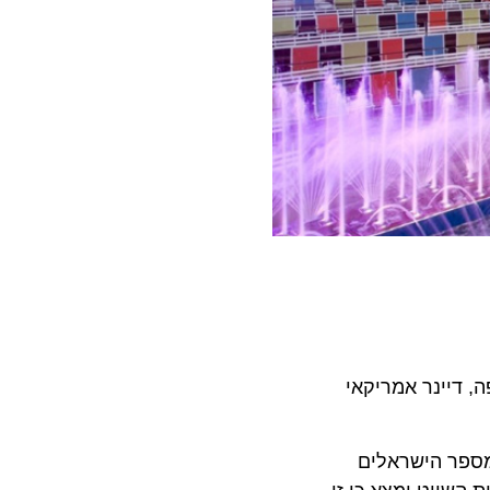
ה, דיינר אמריקאי
יגת המכירות של תאגיד הרויאל קריביאן, מסביר כי: “מידי שנה ישנה עליה של כ- 20% במספר הישראלים