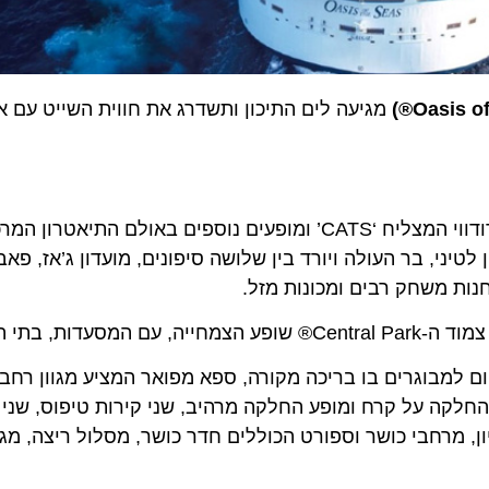
מגיעה לים התיכון ותשדרג את חווית השייט עם 
לצד מופע ברודווי המצליח ‘CATS’ ומופעים נוספים באולם התי
 לטיני, בר העולה ויורד בין שלושה סיפונים, מועדון ג’אז, פאב
חנות משחק רבים ומכונות מזל.
 הקפה והחנויות שבו.
יום למבוגרים בו בריכה מקורה, ספא מפואר המציע מגוון רחב
חלקה על קרח ומופע החלקה מרהיב, שני קירות טיפוס, שני 
יון, מרחבי כושר וספורט הכוללים חדר כושר, מסלול ריצה, מ