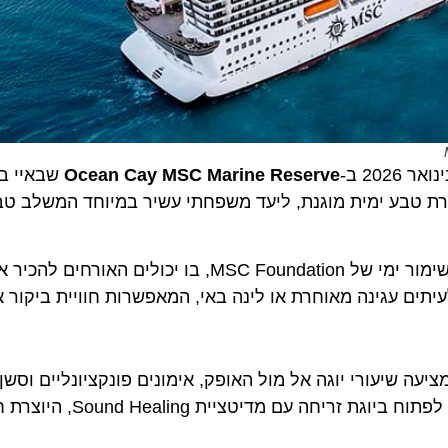
ב-
Ocean Cay MSC Marine Reserve
שבאיי בהאמ
ע ימית מוגנת, ליעד משפחתי עשיר במיוחד המשלב טבע, טכ
האי מציע שמונה חופים בתוליים, מי טורקיז צלולים ומרכז שימור ימי של MSC Foundation, בו 
ם עגינה מאוחרת או לינה באי, המאפשרות חוויית ביקור ארוכ
המשלב יוגה חמה עם טבילות קרח מרעננות. את היום ניתן לפתוח ביוגת