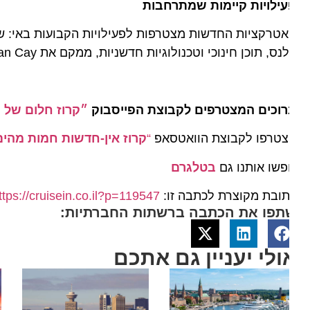
ילויות קיימות שמתרחבות
טרקציות החדשות מצטרפות לפעילויות הקבועות באי: שנורקלינ
ס, תוכן חינוכי וטכנולוגיות חדשניות, ממקם את Ocean Cay כאחד מיעדי החוף המשפחתיים המובילים והמתקדמים בענף הקרוזים.
וכים המצטרפים לקבוצת הפייסבוק
״קרוז חלום של הפל
טרפו לקבוצת הוואטסאפ
“
קרוז אין-חדשות חמות מהים”
שו אותנו גם
בטלגרם
ובת מקוצרת לכתבה זו:
https://cruisein.co.il?p=119547
תפו את הכתבה ברשתות החברתיות:
ולי יעניין גם אתכם