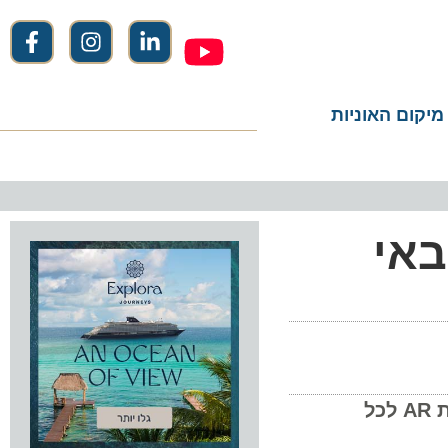
ום האוניות
באי
האי הפרטי של MSC באיי הבהאמה עובר מהפך חווייתי רחב היקף – ממתחם LEGO חדש ועד חוויית AR לכל