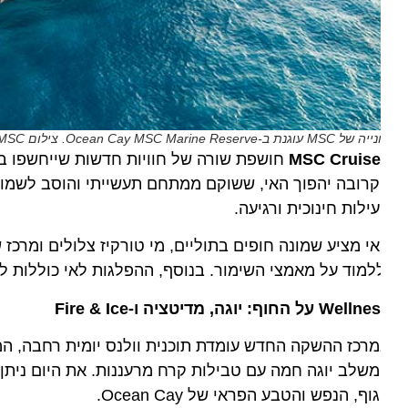
MS עוגנת ב-Ocean Cay MSC Marine Reserve. צילום MSC
MSC Cruise
חושפת שורה של חוויות חדשות שייחשפו בינואר 2026 
רובה יהפוך האי, ששוקם ממתחם תעשייתי והוסב לשמורת טב
ילות חינוכית ורגיעה.
למוד על מאמצי השימור. בנוסף, ההפלגות לאי כוללות לעיתי
We על החוף: יוגה, מדיטציה ו-Fire & Ice
וף, הנפש והטבע הפראי של Ocean Cay.