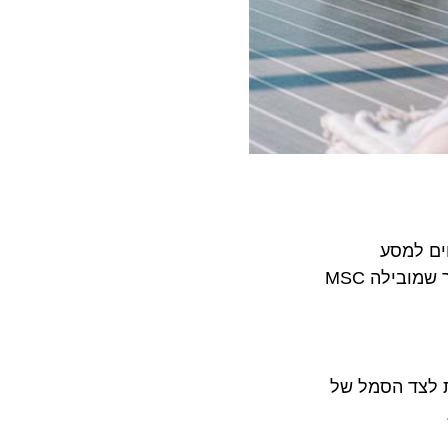
ם למסע
אינטראקטיבי ברחבי האי – חוויית חקר המשלבת סיפורי טבע, מידע על בעלי החיים והצמחייה, ותכנים על מיזמי השימור שמובילה MSC
. במתחם יוצגו שבע דמויות LEGO® מקוריות לצד הסמל של