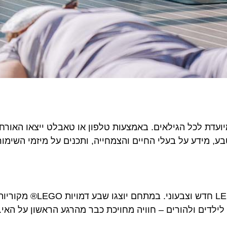
יותר היא חוויית AR חדשה, המיועדת לכל הגילאים. באמצעות טלפון או טאבלט ייצאו האורחי
עם הכניסה לאי ייחשפו המבקרים למתחם LEGO® POP-UP חדש וצבעוני