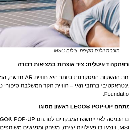
תוכנית וולנס מקיפה. צילום MSC
פתקה דיגיטלית: ציד אוצרות במציאות רבודה
אחת ההשקות המסקרנות ב
Foundatio
LEGO® POP-UP ראשון מסוגו
רה, משחק ומפגשים משותפים לילדים ולהורים – חוויה מחויכת כבר מהרגע הראשון על האי.