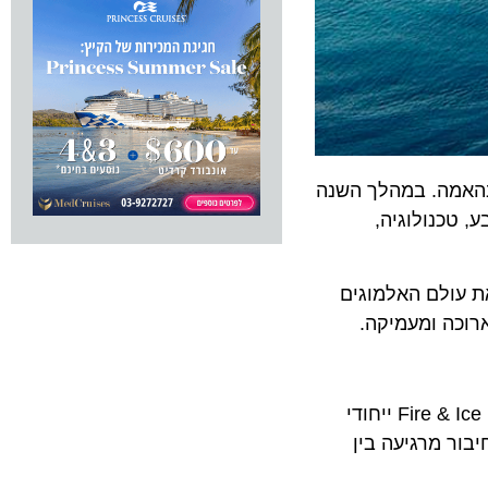
ה. במהלך השנה
נולוגיה,
יכולים האורחים להכיר את עולם האלמוגים
ה ומעמיקה.
במרכז ההשקה החדש עומדת תוכנית וולנס יומית רחבה, המציעה שיעורי יוגה אל מול האופק, אימונים פונקציונליים וסשן Fire & Ice ייחודי
 זריחה עם מדיטציית Sound Healing, היוצרת חיבור מרגיעה בין