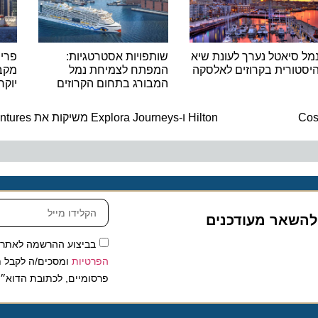
יאטל נערך לעונת שיא
שותפויות אסטרטגיות:
פריחה ב
רית בקרוזים לאלסקה
המפתח לצמיחת נמל
מקבלת ב
המבורג בתחום הקרוזים
יוקרתיי
ה
Hilton ו-Explora Journeys משיקות את Hilton Honors Adventures
שאר מעודכנים
בביצוע ההרשמה לאתר, אני
הפרטיות
ומסכים/ה לקבל תכנים 
פרסומיים, לכתובת הדוא״ל שלי.