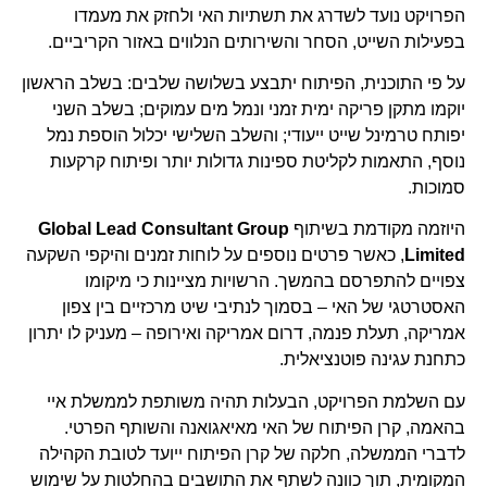
הפרויקט נועד לשדרג את תשתיות האי ולחזק את מעמדו
בפעילות השייט, הסחר והשירותים הנלווים באזור הקריביים.
על פי התוכנית, הפיתוח יתבצע בשלושה שלבים: בשלב הראשון
יוקמו מתקן פריקה ימית זמני ונמל מים עמוקים; בשלב השני
יפותח טרמינל שייט ייעודי; והשלב השלישי יכלול הוספת נמל
נוסף, התאמות לקליטת ספינות גדולות יותר ופיתוח קרקעות
סמוכות.
היוזמה מקודמת בשיתוף
Global Lead Consultant Group
Limited
, כאשר פרטים נוספים על לוחות זמנים והיקפי השקעה
צפויים להתפרסם בהמשך. הרשויות מציינות כי מיקומו
האסטרטגי של האי – בסמוך לנתיבי שיט מרכזיים בין צפון
אמריקה, תעלת פנמה, דרום אמריקה ואירופה – מעניק לו יתרון
כתחנת עגינה פוטנציאלית.
עם השלמת הפרויקט, הבעלות תהיה משותפת לממשלת איי
בהאמה, קרן הפיתוח של האי מאיאגואנה והשותף הפרטי.
לדברי הממשלה, חלקה של קרן הפיתוח ייועד לטובת הקהילה
המקומית, תוך כוונה לשתף את התושבים בהחלטות על שימוש