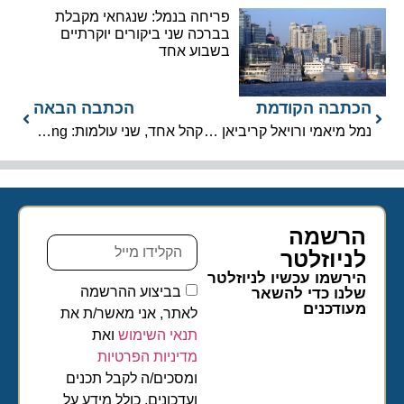
פריחה בנמל: שנגחאי מקבלת
בברכה שני ביקורים יוקרתיים
בשבוע אחד
הכתבה הקודמת
הכתבה הבאה
נמל מיאמי ורויאל קריביאן הניחו אבן פינה לטרמינל G החדש
קהל אחד, שני עולמות: Viking ו-PGA בשיתוף פעולה עד סוף העשור
הרשמה
לניוזלטר​
הירשמו עכשיו לניוזלטר
בביצוע ההרשמה
שלנו כדי להשאר
מעודכנים
לאתר, אני מאשר/ת את
תנאי השימוש
ואת
מדיניות הפרטיות
ומסכים/ה לקבל תכנים
ועדכונים, כולל מידע על